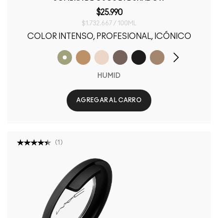
$25.990
$1.732.667 / 100ML
COLOR INTENSO, PROFESIONAL, ICÓNICO
HUMID
AGREGAR AL CARRO
(
1
)