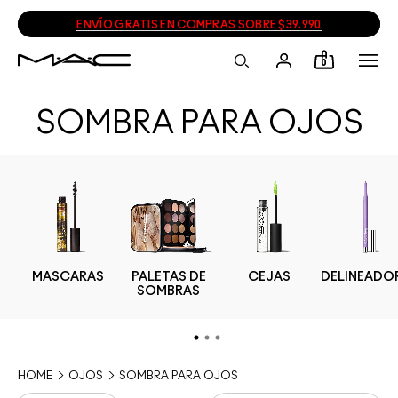
ENVÍO GRATIS EN COMPRAS SOBRE $39.990
0
SOMBRA PARA OJOS
RA
MASCARAS
PALETAS DE
CEJAS
DELINEADO
SOMBRAS
HOME
OJOS
SOMBRA PARA OJOS