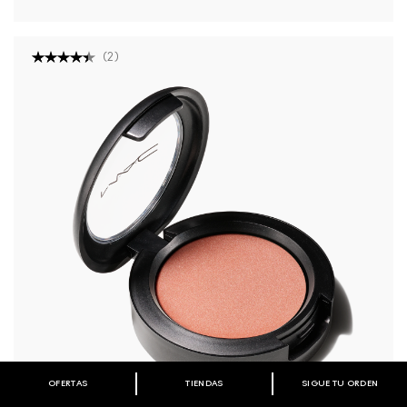
(
2
)
OFERTAS
TIENDAS
SIGUE TU ORDEN
BIENVENIDO A M·A·C COSMETICS