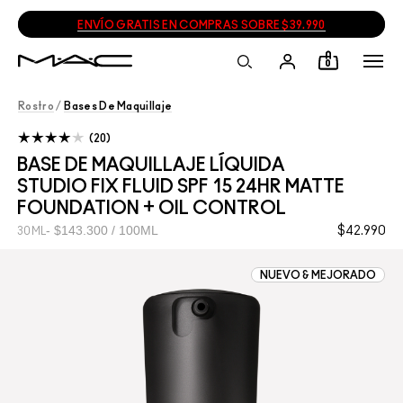
ENVÍO GRATIS EN COMPRAS SOBRE $39.990
0
Rostro
/
Bases De Maquillaje
20
BASE DE MAQUILLAJE LÍQUIDA
STUDIO FIX FLUID SPF 15 24HR MATTE
FOUNDATION + OIL CONTROL
$143.300 / 100ML
$42.990
30ML
NUEVO & MEJORADO