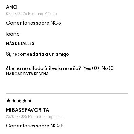
AMO
02/07/2026
Rossana
México
Comentarios sobre NC5
laamo
MÁS DETALLES
Sí, recomendaría a un amigo
¿Le ha resultado útil esta reseña?
0
0
MARCAR ESTA RESEÑA
MI BASE FAVORITA
23/08/2025
Marta
Santiago chile
Comentarios sobre NC35