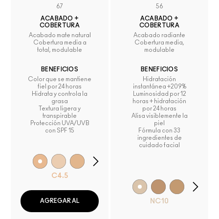
67
56
ACABADO +
ACABADO +
COBERTURA
COBERTURA
Acabado mate natural
Acabado radiante
Cobertura media a
Cobertura media,
total, modulable
modulable
BENEFICIOS
BENEFICIOS
Color que se mantiene
Hidratación
fiel por 24 horas
instantánea +209%
Hidrata y controla la
Luminosidad por 12
grasa
horas + hidratación
Textura ligera y
por 24 horas
transpirable
Alisa visiblemente la
Protección UVA/UVB
piel
con SPF 15
Fórmula con 33
ingredientes de
cuidado facial
C4.5
NC10
AGREGAR AL