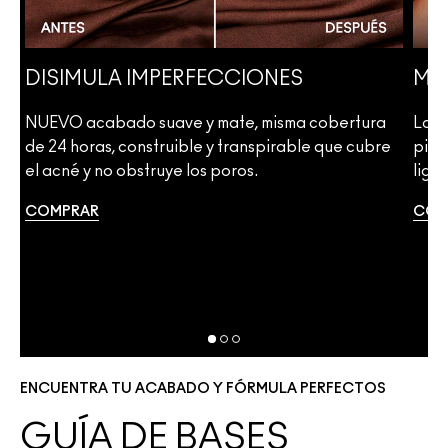
DISIMULA IMPERFECCIONES
MEJ
NUEVO acabado suave y mate, misma cobertura
La N
de 24 horas, construible y transpirable que cubre
piel
ar
el acné y no obstruye los poros.
lige
r
COMPRAR
COM
ENCUENTRA TU ACABADO Y FÓRMULA PERFECTOS
GUÍA DE BASES