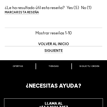
¿Le ha resultado útil esta reseña?
5
1
MARCAR ESTA RESEÑA
Mostrar reseñas
1-10
VOLVER AL INICIO
SIGUIENTE
OFERTAS
TIENDAS
SIGUE TU ORDEN
BIENVENIDO A M·A·C COSMETICS
CHILE.
REGÍSTRATE AHORA PARA RECIBIR INFORMACIÓN
¿NECESITAS AYUDA?
ESPECIAL
REGÍSTRATE
LLAMA AL