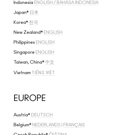
Indonesia
ENGLISH
/
BAHASA INDONESIA
Japan*
日本
Korea*
한국
New Zealand*
ENGLISH
Philippines
ENGLISH
Singapore
ENGLISH
Taiwan, China*
中文
TIẾNG VIỆT
Vietnam
EUROPE
Austria*
DEUTSCH
Belgium*
NEDERLANDS
|
FRANÇAIS
Czech Republic*
ČEŠTINA