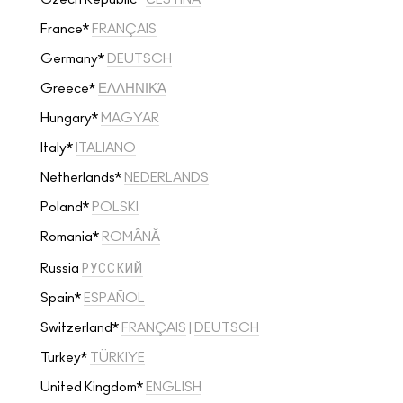
France*
FRANÇAIS
Germany*
DEUTSCH
Greece*
ΕΛΛΗΝΙΚΆ
Hungary*
MAGYAR
Italy*
ITALIANO
Netherlands*
NEDERLANDS
Poland*
POLSKI
Romania*
ROMÂNĂ
РУССКИЙ
Russia
Spain*
ESPAÑOL
Switzerland*
FRANÇAIS
|
DEUTSCH
Turkey*
TÜRKIYE
United Kingdom*
ENGLISH