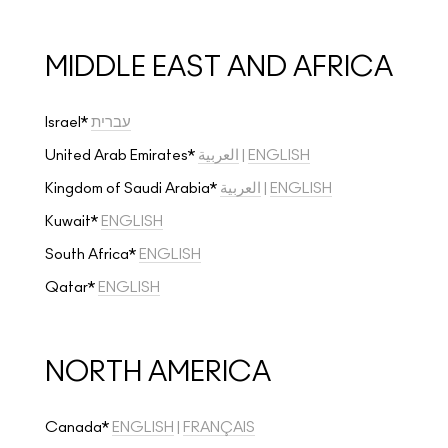
MIDDLE EAST AND AFRICA
Israel*
עברית
United Arab Emirates*
العربية
|
ENGLISH
Kingdom of Saudi Arabia*
العربية
|
ENGLISH
Kuwait*
ENGLISH
South Africa*
ENGLISH
Qatar*
ENGLISH
NORTH AMERICA
Canada*
ENGLISH
|
FRANÇAIS