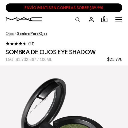
ENVÍO GRATIS EN COMPRAS SOBRE $39.990
0
Ojos
/
Sombra Para Ojos
11
SOMBRA DE OJOS EYE SHADOW
$1.732.667 / 100ML
$25.990
1.5G