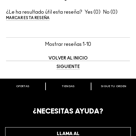
¿Le ha resultado útil esta reseña?
0
0
MARCAR ESTA RESEÑA
Mostrar reseñas
1-10
VOLVER AL INICIO
SIGUIENTE
OFERTAS
TIENDAS
SIGUE TU ORDEN
BIENVENIDO A M·A·C COSMETICS
CHILE.
REGÍSTRATE AHORA PARA RECIBIR INFORMACIÓN
¿NECESITAS AYUDA?
ESPECIAL
REGÍSTRATE
LLAMA AL