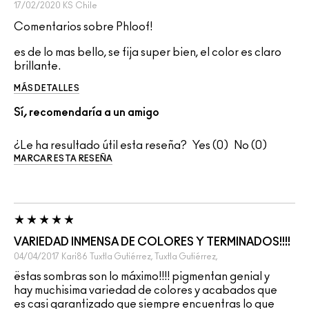
17/02/2020
KS
Chile
Comentarios sobre Phloof!
es de lo mas bello, se fija super bien, el color es claro
brillante.
MÁS DETALLES
Sí, recomendaría a un amigo
¿Le ha resultado útil esta reseña?
0
0
MARCAR ESTA RESEÑA
VARIEDAD INMENSA DE COLORES Y TERMINADOS!!!!
04/04/2017
Kari86
Tuxtla Gutiérrez, Tuxtla Gutiérrez,
ëstas sombras son lo máximo!!!! pigmentan genial y
hay muchisima variedad de colores y acabados que
es casi garantizado que siempre encuentras lo que