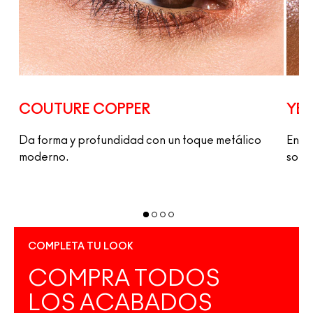
COUTURE COPPER
YES
Da forma y profundidad con un toque metálico
Envue
moderno.
solo 
COMPLETA TU LOOK
COMPRA TODOS
LOS ACABADOS