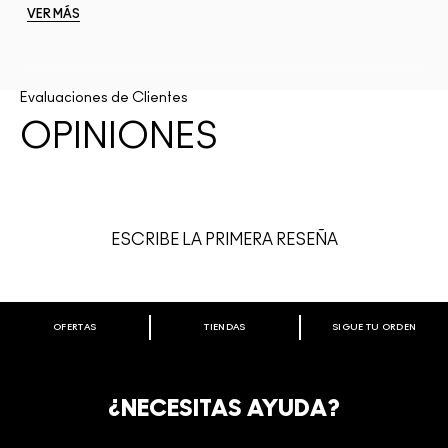
VER MÁS
Evaluaciones de Clientes
OPINIONES
ESCRIBE LA PRIMERA RESEÑA
OFERTAS
TIENDAS
SIGUE TU ORDEN
BIENVENIDO A M·A·C COSMETICS
CHILE.
REGÍSTRATE AHORA PARA RECIBIR INFORMACIÓN
¿NECESITAS AYUDA?
ESPECIAL