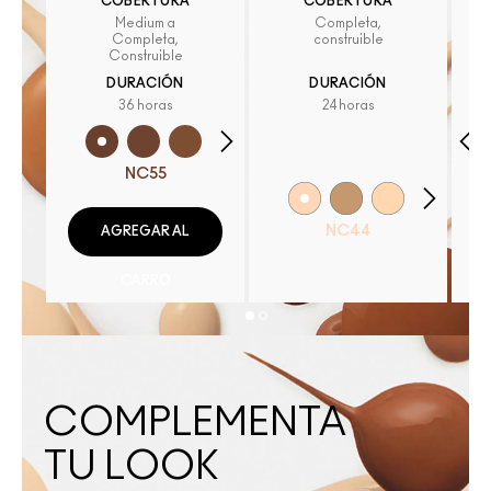
COBERTURA
COBERTURA
Medium a
Completa,
Completa,
construible
Construible
DURACIÓN
DURACIÓN
36 horas
24 horas
NC55
NC44
AGREGAR AL
CARRO
COMPLEMENTA
TU LOOK