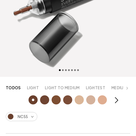
TODOS
LIGHT
LIGHT TO MEDIUM
LIGHTEST
MEDIUM
M
NC55