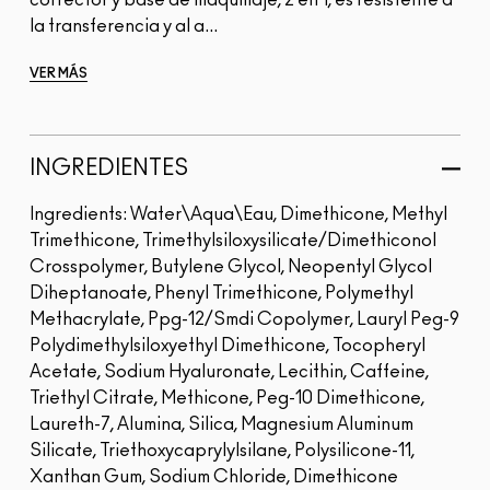
corrector y base de maquillaje, 2 en 1, es resistente a
la transferencia y al a...
VER MÁS
INGREDIENTES
Ingredients: Water\Aqua\Eau, Dimethicone, Methyl
Trimethicone, Trimethylsiloxysilicate/Dimethiconol
Crosspolymer, Butylene Glycol, Neopentyl Glycol
Diheptanoate, Phenyl Trimethicone, Polymethyl
Methacrylate, Ppg-12/Smdi Copolymer, Lauryl Peg-9
Polydimethylsiloxyethyl Dimethicone, Tocopheryl
Acetate, Sodium Hyaluronate, Lecithin, Caffeine,
Triethyl Citrate, Methicone, Peg-10 Dimethicone,
Laureth-7, Alumina, Silica, Magnesium Aluminum
Silicate, Triethoxycaprylylsilane, Polysilicone-11,
Xanthan Gum, Sodium Chloride, Dimethicone