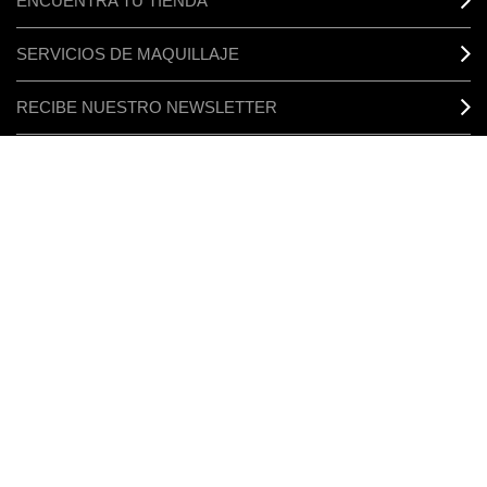
ENCUENTRA TU TIENDA
SERVICIOS DE MAQUILLAJE
RECIBE NUESTRO NEWSLETTER
MI M·A·C / INICIO DE SESIÓN
ACEPTAMOS
CONECTAR
GESTIONAR COOKIES DEL SITIO
POLÍTICA DE PRIVACIDAD
TÉRMINOS Y CONDICIONES
SOBRE FALSIFICACIONES
© MAKE-UP ART COSMETICS. ALL WORLDWIDE RIGHTS