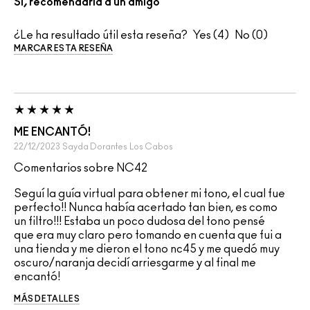
Sí, recomendaría a un amigo
¿Le ha resultado útil esta reseña?
4
0
MARCAR ESTA RESEÑA
ME ENCANTÓ!
22/12/2023
Sayda Dorantes
Los Cabos
Comentarios sobre NC42
Seguí la guía virtual para obtener mi tono, el cual fue
perfecto!! Nunca había acertado tan bien, es como
un filtro!!! Estaba un poco dudosa del tono pensé
que era muy claro pero tomando en cuenta que fui a
una tienda y me dieron el tono nc45 y me quedó muy
oscuro/naranja decidí arriesgarme y al final me
encantó!
MÁS DETALLES