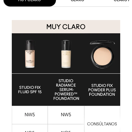
MUY CLARO​
CLARO​
CLARO A 