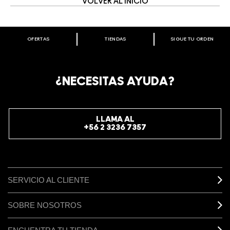
VOLVER AL INICIO
OFERTAS
TIENDAS
SIGUE TU ORDEN
BIENVENIDO A M·A·C COSMETICS
CHILE.
REGÍSTRATE AHORA PARA RECIBIR INFORMACIÓN
¿NECESITAS AYUDA?
ESPECIAL
REGÍSTRATE
LLAMA AL
+56 2 3236 7357
SERVICIO AL CLIENTE
SOBRE NOSOTROS