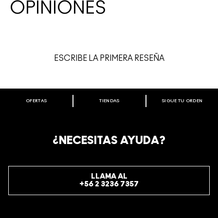
OPINIONES
ESCRIBE LA PRIMERA RESEÑA
OFERTAS
TIENDAS
SIGUE TU ORDEN
BIENVENIDO A M·A·C COSMETICS
CHILE.
REGÍSTRATE AHORA PARA RECIBIR INFORMACIÓN
¿NECESITAS AYUDA?
ESPECIAL
REGÍSTRATE
LLAMA AL
+56 2 3236 7357