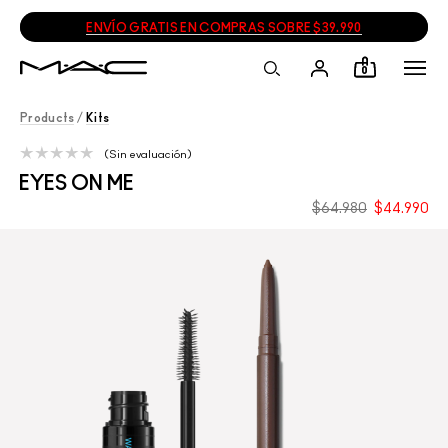
ENVÍO GRATIS EN COMPRAS SOBRE $39.990
0
Products
/
Kits
Sin evaluación
EYES ON ME
$64.980
$44.990