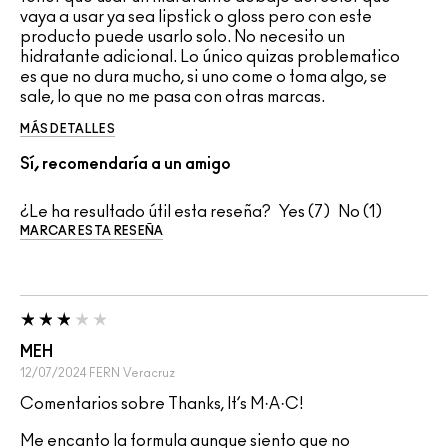
vaya a usar ya sea lipstick o gloss pero con este
producto puede usarlo solo. No necesito un
hidratante adicional. Lo único quizas problematico
es que no dura mucho, si uno come o toma algo, se
sale, lo que no me pasa con otras marcas.
MÁS DETALLES
Sí, recomendaría a un amigo
¿Le ha resultado útil esta reseña?
7
1
MARCAR ESTA RESEÑA
MEH
12/07/2024
FERN
Veracruz
Comentarios sobre Thanks, It’s M·A·C!
Me encanto la formula aunque siento que no