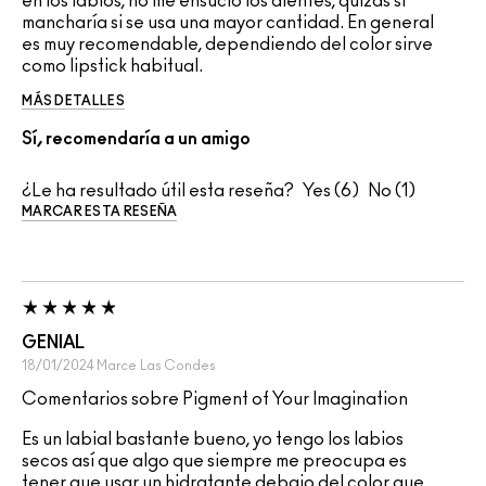
en los labios, no me ensucio los dientes, quizas si
mancharía si se usa una mayor cantidad. En general
es muy recomendable, dependiendo del color sirve
como lipstick habitual.
MÁS DETALLES
Sí, recomendaría a un amigo
¿Le ha resultado útil esta reseña?
6
1
MARCAR ESTA RESEÑA
GENIAL
18/01/2024
Marce
Las Condes
Comentarios sobre Pigment of Your Imagination
Es un labial bastante bueno, yo tengo los labios
secos así que algo que siempre me preocupa es
tener que usar un hidratante debajo del color que