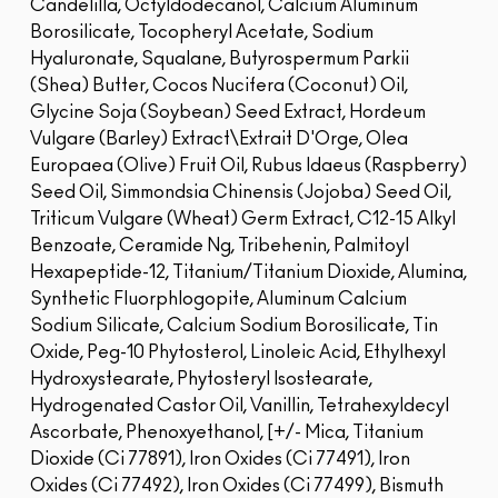
Candelilla, Octyldodecanol, Calcium Aluminum
Borosilicate, Tocopheryl Acetate, Sodium
Hyaluronate, Squalane, Butyrospermum Parkii
(Shea) Butter, Cocos Nucifera (Coconut) Oil,
Glycine Soja (Soybean) Seed Extract, Hordeum
Vulgare (Barley) Extract\Extrait D'Orge, Olea
Europaea (Olive) Fruit Oil, Rubus Idaeus (Raspberry)
Seed Oil, Simmondsia Chinensis (Jojoba) Seed Oil,
Triticum Vulgare (Wheat) Germ Extract, C12-15 Alkyl
Benzoate, Ceramide Ng, Tribehenin, Palmitoyl
Hexapeptide-12, Titanium/Titanium Dioxide, Alumina,
Synthetic Fluorphlogopite, Aluminum Calcium
Sodium Silicate, Calcium Sodium Borosilicate, Tin
Oxide, Peg-10 Phytosterol, Linoleic Acid, Ethylhexyl
Hydroxystearate, Phytosteryl Isostearate,
Hydrogenated Castor Oil, Vanillin, Tetrahexyldecyl
Ascorbate, Phenoxyethanol, [+/- Mica, Titanium
Dioxide (Ci 77891), Iron Oxides (Ci 77491), Iron
Oxides (Ci 77492), Iron Oxides (Ci 77499), Bismuth