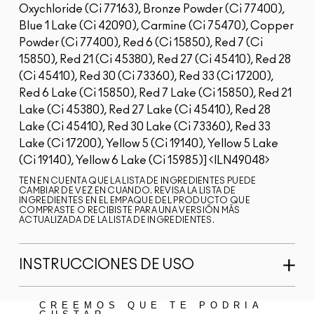
Oxychloride (Ci 77163), Bronze Powder (Ci 77400),
Blue 1 Lake (Ci 42090), Carmine (Ci 75470), Copper
Powder (Ci 77400), Red 6 (Ci 15850), Red 7 (Ci
15850), Red 21 (Ci 45380), Red 27 (Ci 45410), Red 28
(Ci 45410), Red 30 (Ci 73360), Red 33 (Ci 17200),
Red 6 Lake (Ci 15850), Red 7 Lake (Ci 15850), Red 21
Lake (Ci 45380), Red 27 Lake (Ci 45410), Red 28
Lake (Ci 45410), Red 30 Lake (Ci 73360), Red 33
Lake (Ci 17200), Yellow 5 (Ci 19140), Yellow 5 Lake
(Ci 19140), Yellow 6 Lake (Ci 15985)]
ILN49048
TEN EN CUENTA QUE LA LISTA DE INGREDIENTES PUEDE
CAMBIAR DE VEZ EN CUANDO. REVISA LA LISTA DE
INGREDIENTES EN EL EMPAQUE DEL PRODUCTO QUE
COMPRASTE O RECIBISTE PARA UNA VERSIÓN MÁS
ACTUALIZADA DE LA LISTA DE INGREDIENTES.
INSTRUCCIONES DE USO
CREEMOS QUE TE PODRÍA