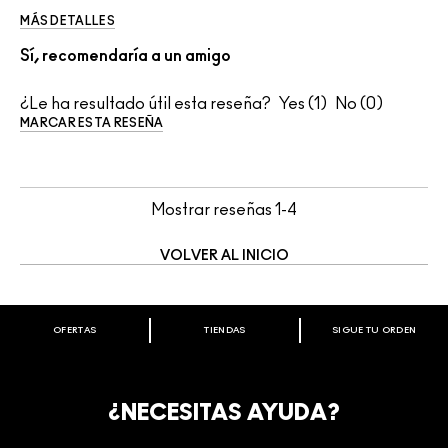
MÁS DETALLES
Sí, recomendaría a un amigo
¿Le ha resultado útil esta reseña?
1
0
MARCAR ESTA RESEÑA
Mostrar reseñas
1-4
VOLVER AL INICIO
OFERTAS
TIENDAS
SIGUE TU ORDEN
BIENVENIDO A M·A·C COSMETICS
CHILE.
REGÍSTRATE AHORA PARA RECIBIR INFORMACIÓN
¿NECESITAS AYUDA?
ESPECIAL