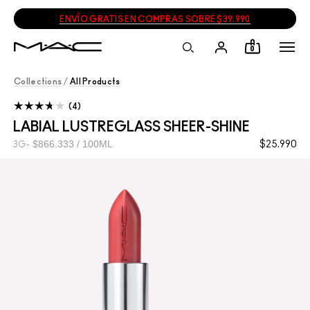
ENVÍO GRATIS EN COMPRAS SOBRE $39.990
0
Collections
/
All Products
4
LABIAL LUSTREGLASS SHEER-SHINE
$866.333 / 100ML
$25.990
3G