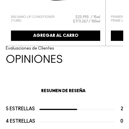
BÁLSAMO LIP CONDITIONER
PRIMER PAR
g
$25.990
15ml
(TUBE)
PRIME LIP
g
$173.267 / 100ml
AGREGAR AL CARRO
Evaluaciones de Clientes
OPINIONES
RESUMEN DE RESEÑA
5 ESTRELLAS
2
4 ESTRELLAS
0