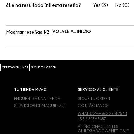
¿Le ha resultado útil esta reseña?
3
0
VOLVER AL INICIO
Mostrar reseñas
1-2
OFERTAS EN LÍNEA
SIGUE TU ORDEN
TU TIENDA M·A·C
SERVICIO AL CLIENTE
ENCUENTRA UNA TIENDA
SIGUE TU ORDEN
SERVICIOS DE MAQUILLAJE
CONTÁCTANOS
WHATSAPP +56 2 2914 2563
+56 2 3236 7357
ATENCIONACLIENTES-
CHILE@MACCOSMETICS.CL