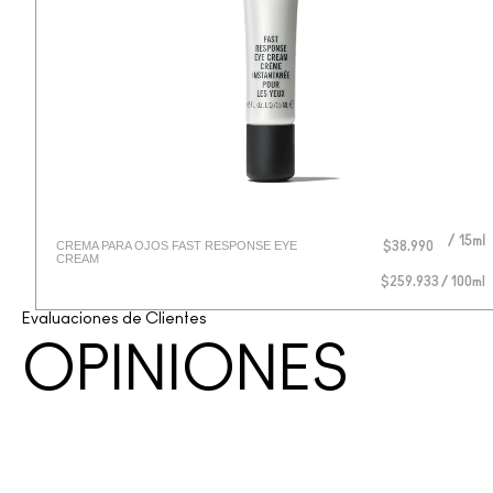
15ml
CREMA PARA OJOS FAST RESPONSE EYE
$38.990
CREAM
$259.933 / 100ml
Evaluaciones de Clientes
OPINIONES