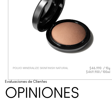
POLVO MINERALIZE SKINFINISH NATURAL
$46.990
10g
$469.900 / 100ml
Evaluaciones de Clientes
OPINIONES