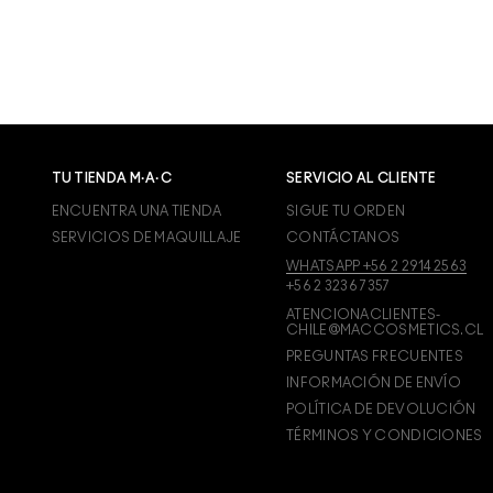
TU TIENDA M·A·C
SERVICIO AL CLIENTE
ENCUENTRA UNA TIENDA
SIGUE TU ORDEN
SERVICIOS DE MAQUILLAJE
CONTÁCTANOS
WHATSAPP +56 2 2914 2563
+56 2 3236 7357
ATENCIONACLIENTES-
CHILE@MACCOSMETICS.CL
PREGUNTAS FRECUENTES
INFORMACIÓN DE ENVÍO
POLÍTICA DE DEVOLUCIÓN
TÉRMINOS Y CONDICIONES