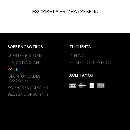
ESCRIBE LA PRIMERA RESEÑA
SOBRE NOSOTROS
TU CUENTA
NUESTRA HISTORIA
MI M·A·C
M·A·C VIVA GLAM
ESTADO DE TU PEDIDO
P
R
I
D
E
ACEPTAMOS
OPORTUNIDADES
LABORALES
PRUEBAS EN ANIMALES
BELLEZA CONSCIENTE