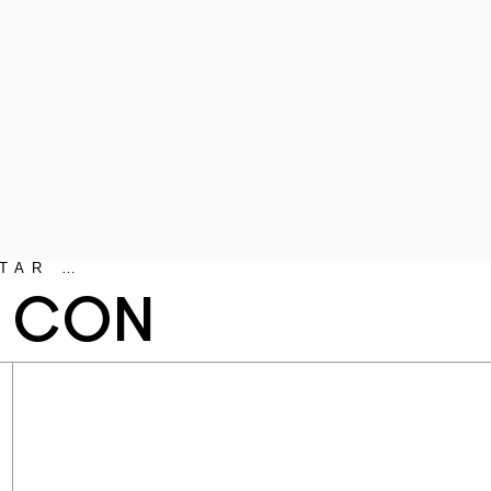
TAR …
N CON