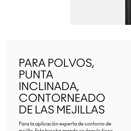
PARA POLVOS,
PUNTA
INCLINADA,
CONTORNEADO
DE LAS MEJILLAS
Para la aplicación experta de contorno de
mejilla. Esta brocha grande en ángulo tiene