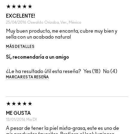
EXCELENTE!
25/04/2016
Oswaldo
Orizaba, Ver., México
Muy buen producto, me encanta, cubre muy bien y
sella con un acabado natural
MÁS DETALLES
Sí, recomendaría a un amigo
¿Le ha resultado útil esta reseña?
18
4
MARCAR ESTA RESEÑA
ME GUSTA
13/01/2016
Ma
Df
A pesar de tener la piel mixta-grasa, este es uno de