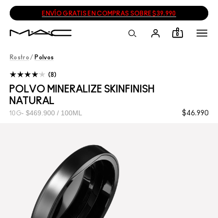
ENVÍO GRATIS EN COMPRAS SOBRE $39.990
0
Rostro
/
Polvos
8
POLVO MINERALIZE SKINFINISH
NATURAL
$469.900 / 100ML
$46.990
10G