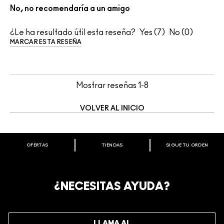
No, no recomendaría a un amigo
¿Le ha resultado útil esta reseña?
7
0
MARCAR ESTA RESEÑA
Mostrar reseñas
1-8
VOLVER AL INICIO
OFERTAS
TIENDAS
SIGUE TU ORDEN
BIENVENIDO A M·A·C COSMETICS
CHILE.
REGÍSTRATE AHORA PARA RECIBIR INFORMACIÓN
¿NECESITAS AYUDA?
ESPECIAL
REGÍSTRATE
LLAMA AL