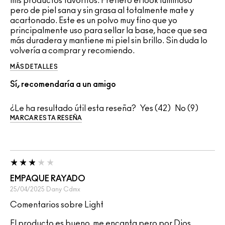
mis productos favoritos. Prefiero el look luminoso
pero de piel sana y sin grasa al totalmente mate y
acartonado. Este es un polvo muy fino que yo
principalmente uso para sellar la base, hace que sea
más duradera y mantiene mi piel sin brillo. Sin duda lo
volvería a comprar y recomiendo.
MÁS DETALLES
Sí, recomendaría a un amigo
¿Le ha resultado útil esta reseña?
42
9
MARCAR ESTA RESEÑA
EMPAQUE RAYADO
25/04/2025
Dany
Cdmx
Comentarios sobre Light
El producto es bueno, me encanta pero por Dios