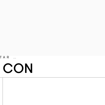
TAR …
N CON