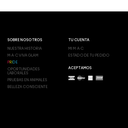
SOBRE NOSOTROS
TU CUENTA
NUESTRA HISTORIA
MI M·A·C
M·A·C VIVA GLAM
ESTADO DE TU PEDIDO
P
R
I
D
E
ACEPTAMOS
OPORTUNIDADES
LABORALES
PRUEBAS EN ANIMALES
BELLEZA CONSCIENTE