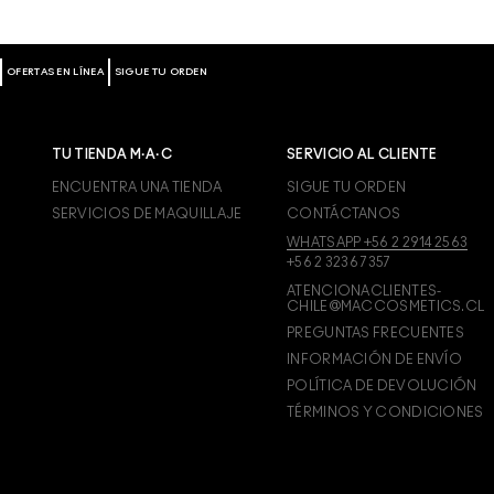
OFERTAS EN LÍNEA
SIGUE TU ORDEN
TU TIENDA M·A·C
SERVICIO AL CLIENTE
ENCUENTRA UNA TIENDA
SIGUE TU ORDEN
SERVICIOS DE MAQUILLAJE
CONTÁCTANOS
WHATSAPP +56 2 2914 2563
+56 2 3236 7357
ATENCIONACLIENTES-
CHILE@MACCOSMETICS.CL
PREGUNTAS FRECUENTES
INFORMACIÓN DE ENVÍO
POLÍTICA DE DEVOLUCIÓN
TÉRMINOS Y CONDICIONES