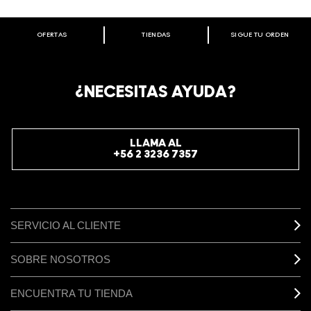
OFERTAS
TIENDAS
SIGUE TU ORDEN
BIENVENIDO A M·A·C COSMETICS
CHILE.
REGÍSTRATE AHORA PARA RECIBIR INFORMACIÓN
¿NECESITAS AYUDA?
ESPECIAL
REGÍSTRATE
LLAMA AL
+56 2 3236 7357
SERVICIO AL CLIENTE
SOBRE NOSOTROS
ENCUENTRA TU TIENDA