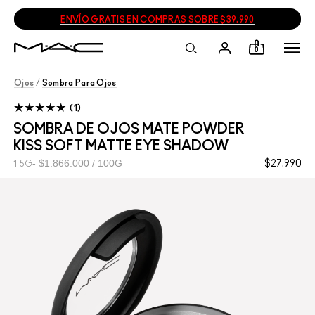
ENVÍO GRATIS EN COMPRAS SOBRE $39.990
0
Ojos
/
Sombra Para Ojos
1
SOMBRA DE OJOS MATE POWDER
KISS SOFT MATTE EYE SHADOW
$1.866.000 / 100G
$27.990
1.5G