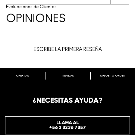
Evaluaciones de Clientes
OPINIONES
ESCRIBE LA PRIMERA RESEÑA
OFERTAS
TIENDAS
SIGUE TU ORDEN
BIENVENIDO A M·A·C COSMETICS
CHILE.
REGÍSTRATE AHORA PARA RECIBIR INFORMACIÓN
¿NECESITAS AYUDA?
ESPECIAL
REGÍSTRATE
LLAMA AL
+56 2 3236 7357