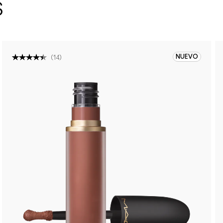
S
NUEVO
(
14
)