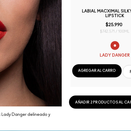
LABIAL MACXIMAL SILK
LIPSTICK
$25.990
$742.571 / 100ML
LADY DANGER
AGREGAR AL CARRO
AÑADIR 2 PRODUCTOS AL CAR
t: Lady Danger delineado y