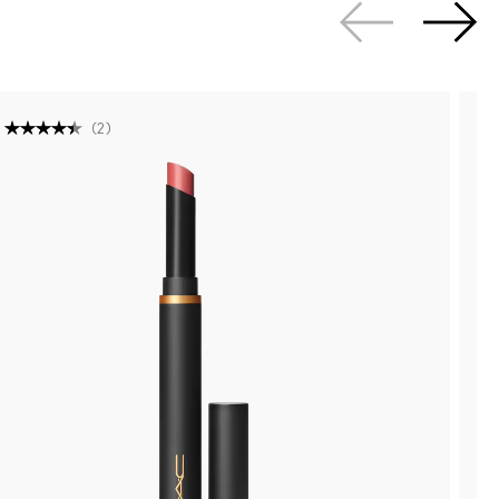
(
2
)