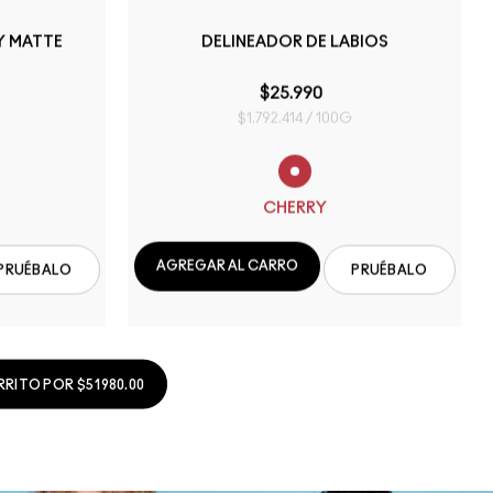
Y MATTE
DELINEADOR DE LABIOS
$25.990
$1.792.414 / 100G
CHERRY
AGREGAR AL CARRO
PRUÉBALO
PRUÉBALO
RITO POR $51980.00