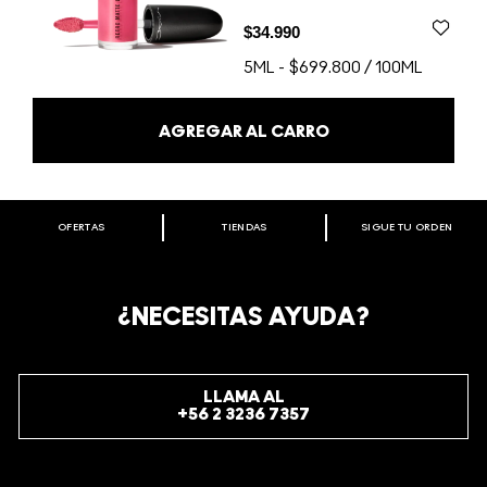
$34.990
5ML
-
$699.800 / 100ML
AGREGAR AL CARRO
OFERTAS
TIENDAS
SIGUE TU ORDEN
BIENVENIDO A M·A·C COSMETICS
CHILE.
REGÍSTRATE AHORA PARA RECIBIR INFORMACIÓN
¿NECESITAS AYUDA?
ESPECIAL
REGÍSTRATE
LLAMA AL
+56 2 3236 7357