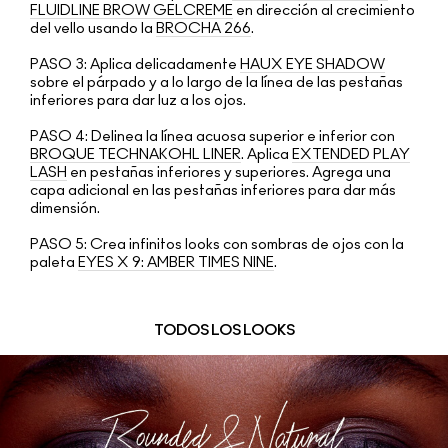
FLUIDLINE BROW GELCREME
en dirección al crecimiento
del vello usando la
BROCHA 266
.
PASO 3:
Aplica delicadamente
HAUX EYE SHADOW
sobre el párpado y a lo largo de la línea de las pestañas
inferiores para dar luz a los ojos.
PASO 4:
Delinea la línea acuosa superior e inferior con
BROQUE TECHNAKOHL LINER
. Aplica
EXTENDED PLAY
LASH
en pestañas inferiores y superiores. Agrega una
capa adicional en las pestañas inferiores para dar más
dimensión.
PASO 5:
Crea infinitos looks con sombras de ojos con la
paleta
EYES X 9: AMBER TIMES NINE
.
TODOS LOS LOOKS