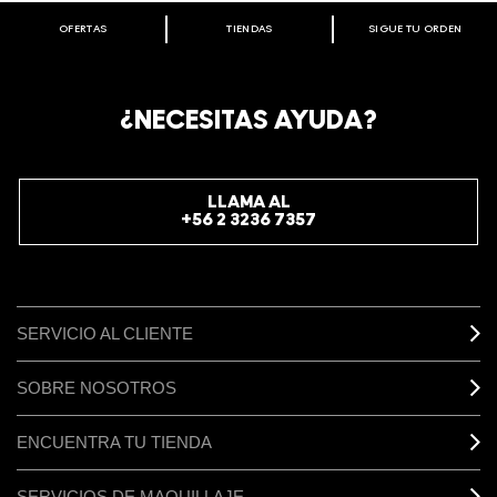
OFERTAS
TIENDAS
SIGUE TU ORDEN
BIENVENIDO A M·A·C COSMETICS
CHILE.
REGÍSTRATE AHORA PARA RECIBIR INFORMACIÓN
¿NECESITAS AYUDA?
ESPECIAL
REGÍSTRATE
LLAMA AL
+56 2 3236 7357
SERVICIO AL CLIENTE
SOBRE NOSOTROS
ENCUENTRA TU TIENDA
SERVICIOS DE MAQUILLAJE