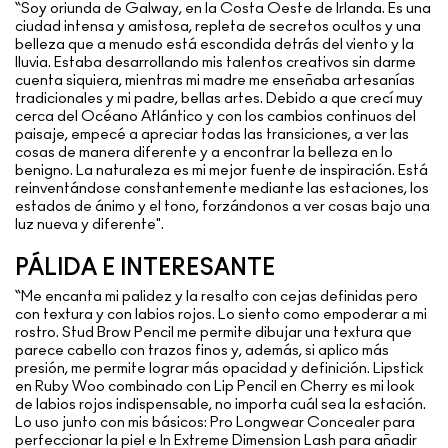
“Soy oriunda de Galway, en la Costa Oeste de Irlanda. Es una
ciudad intensa y amistosa, repleta de secretos ocultos y una
belleza que a menudo está escondida detrás del viento y la
lluvia. Estaba desarrollando mis talentos creativos sin darme
cuenta siquiera, mientras mi madre me enseñaba artesanías
tradicionales y mi padre, bellas artes. Debido a que crecí muy
cerca del Océano Atlántico y con los cambios continuos del
paisaje, empecé a apreciar todas las transiciones, a ver las
cosas de manera diferente y a encontrar la belleza en lo
benigno. La naturaleza es mi mejor fuente de inspiración. Está
reinventándose constantemente mediante las estaciones, los
estados de ánimo y el tono, forzándonos a ver cosas bajo una
luz nueva y diferente".
PÁLIDA E INTERESANTE
“Me encanta mi palidez y la resalto con cejas definidas pero
con textura y con labios rojos. Lo siento como empoderar a mi
rostro. Stud Brow Pencil me permite dibujar una textura que
parece cabello con trazos finos y, además, si aplico más
presión, me permite lograr más opacidad y definición. Lipstick
en Ruby Woo combinado con Lip Pencil en Cherry es mi look
de labios rojos indispensable, no importa cuál sea la estación.
Lo uso junto con mis básicos: Pro Longwear Concealer para
perfeccionar la piel e In Extreme Dimension Lash para añadir