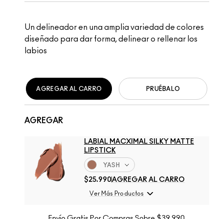
Un delineador en una amplia variedad de colores
diseñado para dar forma, delinear o rellenar los
labios
AGREGAR AL CARRO
PRUÉBALO
AGREGAR
LABIAL MACXIMAL SILKY MATTE
LIPSTICK
YASH
$25.990
AGREGAR AL CARRO
Ver Más Productos
Envío Gratis Por Compras Sobre $39.990