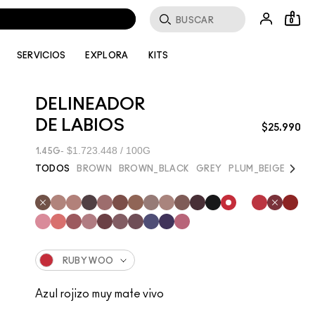
Buscar
0
SERVICIOS
EXPLORA
KITS
DELINEADOR
DE LABIOS
$25.990
$1.723.448 / 100G
1.45G
Next
TODOS
BROWN
BROWN_BLACK
GREY
PLUM_BEIGE
PURP
RUBY WOO
Azul rojizo muy mate vivo