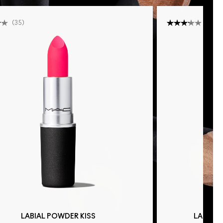
(
35
)
(
13
)
LABIAL POWDER KISS
LABIAL 