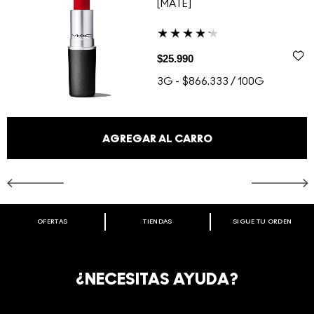
[MATE]
$25.990
3G
-
$866.333 / 100G
AGREGAR AL CARRO
OFERTAS
TIENDAS
SIGUE TU ORDEN
BIENVENIDO A M·A·C COSMETICS
CHILE.
REGÍSTRATE AHORA PARA RECIBIR INFORMACIÓN
¿NECESITAS AYUDA?
ESPECIAL
REGÍSTRATE