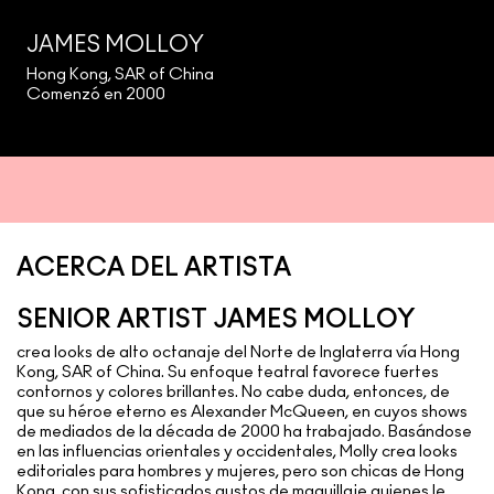
JAMES MOLLOY
Hong Kong, SAR of China
Comenzó en 2000
ACERCA DEL ARTISTA
SENIOR ARTIST JAMES MOLLOY
crea looks de alto octanaje del Norte de Inglaterra vía Hong
Kong, SAR of China. Su enfoque teatral favorece fuertes
contornos y colores brillantes. No cabe duda, entonces, de
que su héroe eterno es Alexander McQueen, en cuyos shows
de mediados de la década de 2000 ha trabajado. Basándose
en las influencias orientales y occidentales, Molly crea looks
editoriales para hombres y mujeres, pero son chicas de Hong
Kong, con sus sofisticados gustos de maquillaje quienes le