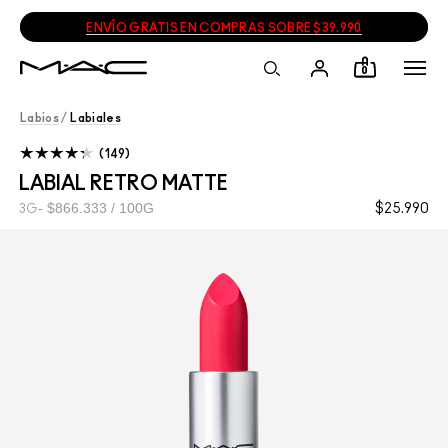
ENVÍO GRATIS EN COMPRAS SOBRE $39.990
0
Labios
/
Labiales
149
LABIAL RETRO MATTE
$866.333 / 100G
$25.990
3G