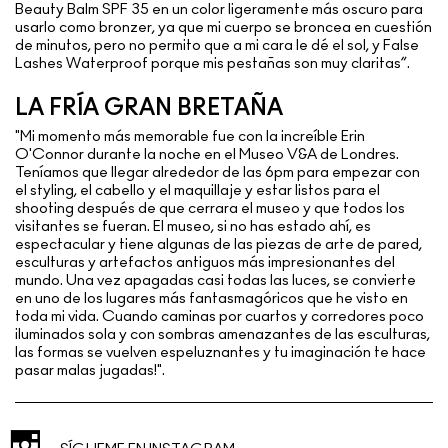
Beauty Balm SPF 35 en un color ligeramente más oscuro para
usarlo como bronzer, ya que mi cuerpo se broncea en cuestión
de minutos, pero no permito que a mi cara le dé el sol, y False
Lashes Waterproof porque mis pestañas son muy claritas”.
LA FRÍA GRAN BRETAÑA
"Mi momento más memorable fue con la increíble Erin
O'Connor durante la noche en el Museo V&A de Londres.
Teníamos que llegar alrededor de las 6pm para empezar con
el styling, el cabello y el maquillaje y estar listos para el
shooting después de que cerrara el museo y que todos los
visitantes se fueran. El museo, si no has estado ahí, es
espectacular y tiene algunas de las piezas de arte de pared,
esculturas y artefactos antiguos más impresionantes del
mundo. Una vez apagadas casi todas las luces, se convierte
en uno de los lugares más fantasmagóricos que he visto en
toda mi vida. Cuando caminas por cuartos y corredores poco
iluminados sola y con sombras amenazantes de las esculturas,
las formas se vuelven espeluznantes y tu imaginación te hace
pasar malas jugadas!".