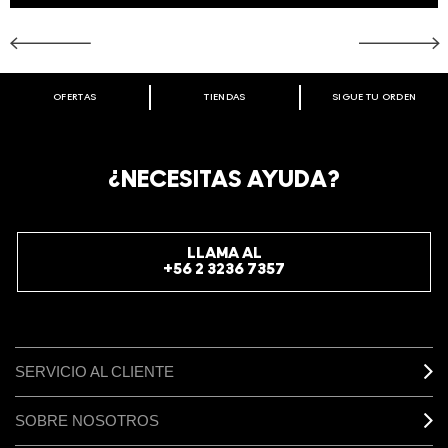
OFERTAS
TIENDAS
SIGUE TU ORDEN
BIENVENIDO A M·A·C COSMETICS
CHILE.
REGÍSTRATE AHORA PARA RECIBIR INFORMACIÓN
¿NECESITAS AYUDA?
ESPECIAL
REGÍSTRATE
LLAMA AL
+56 2 3236 7357
SERVICIO AL CLIENTE
SOBRE NOSOTROS