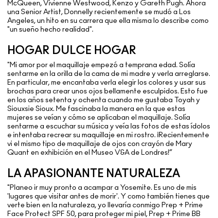
McQueen, Vivienne Westwood, Kenzo y Gareth Pugh. Ahora
una Senior Artist, Donnelly recientemente se mudó a Los
Angeles, un hito en su carrera que ella misma lo describe como
"un sueño hecho realidad".
HOGAR DULCE HOGAR
"Mi amor por el maquillaje empezó a temprana edad. Solía
sentarme en la orilla de la cama de mi madre y verla arreglarse.
En particular, me encantaba verla elegir los colores y usar sus
brochas para crear unos ojos bellamente esculpidos. Esto fue
en los años setenta y ochenta cuando me gustaba Toyah y
Siouxsie Sioux. Me fascinaba la manera en la que estas
mujeres se veían y cómo se aplicaban el maquillaje. Solía
sentarme a escuchar su música y veía las fotos de estas ídolos
e intentaba recrear su maquillaje en mi rostro. ¡Recientemente
vi el mismo tipo de maquillaje de ojos con crayón de Mary
Quant en exhibición en el Museo V&A de Londres!”
LA APASIONANTE NATURALEZA
"Planeo ir muy pronto a acampar a Yosemite. Es uno de mis
'lugares que visitar antes de morir'. Y como también tienes que
verte bien en la naturaleza, yo llevaría conmigo Prep + Prime
Face Protect SPF 50, para proteger mi piel, Prep + Prime BB