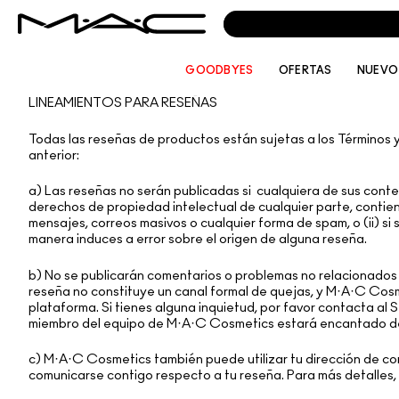
GOODBYES
OFERTAS
NUEVO
LINEAMIENTOS PARA RESEÑAS
Todas las reseñas de productos están sujetas a los Términos y
anterior:
a) Las reseñas no serán publicadas si cualquiera de sus conten
derechos de propiedad intelectual de cualquier parte, contien
mensajes, correos masivos o cualquier forma de spam, o (ii) si
manera induces a error sobre el origen de alguna reseña.
b) No se publicarán comentarios o problemas no relacionados 
reseña no constituye un canal formal de quejas, y M·A·C Cos
plataforma. Si tienes alguna inquietud, por favor contacta al
miembro del equipo de M·A·C Cosmetics estará encantado d
c) M·A·C Cosmetics también puede utilizar tu dirección de co
comunicarse contigo respecto a tu reseña. Para más detalles, 