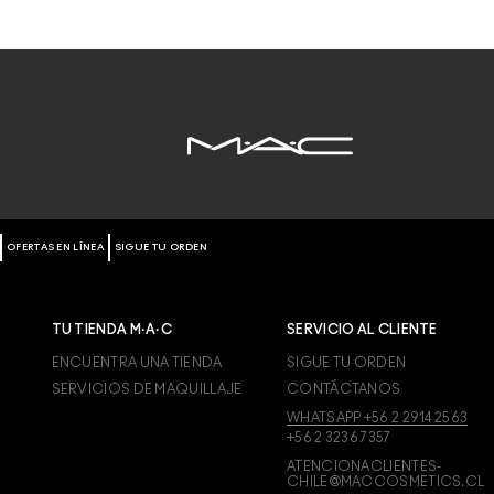
OFERTAS EN LÍNEA
SIGUE TU ORDEN
TU TIENDA M·A·C
SERVICIO AL CLIENTE
ENCUENTRA UNA TIENDA
SIGUE TU ORDEN
SERVICIOS DE MAQUILLAJE
CONTÁCTANOS
WHATSAPP +56 2 2914 2563
+56 2 3236 7357
ATENCIONACLIENTES-
CHILE@MACCOSMETICS.CL