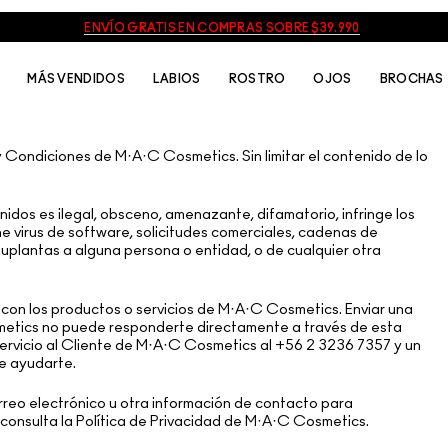
ENVÍO GRATIS EN COMPRAS SOBRE $39.990
MÁS VENDIDOS
LABIOS
ROSTRO
OJOS
BROCHAS
 Condiciones de M·A·C Cosmetics. Sin limitar el contenido de lo
idos es ilegal, obsceno, amenazante, difamatorio, infringe los
e virus de software, solicitudes comerciales, cadenas de
 suplantas a alguna persona o entidad, o de cualquier otra
con los productos o servicios de M·A·C Cosmetics. Enviar una
metics no puede responderte directamente a través de esta
 Servicio al Cliente de M·A·C Cosmetics al +56 2 3236 7357 y un
e ayudarte.
rreo electrónico u otra información de contacto para
consulta la Política de Privacidad de M·A·C Cosmetics.