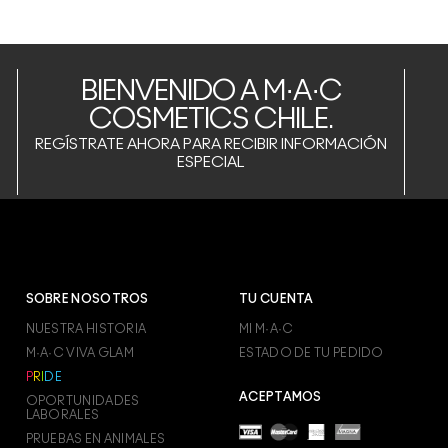
BIENVENIDO A M·A·C
COSMETICS CHILE.
REGÍSTRATE AHORA PARA RECIBIR INFORMACIÓN
ESPECIAL
SOBRE NOSOTROS
TU CUENTA
NUESTRA HISTORIA
MI M·A·C
M·A·C VIVA GLAM
ESTADO DE TU PEDIDO
P
R
I
D
E
ACEPTAMOS
OPORTUNIDADES
LABORALES
PRUEBAS EN ANIMALES