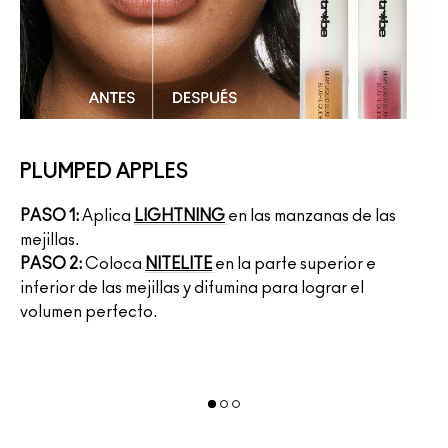
PLUMPED APPLES
I
PASO
 1:
Aplica
LIGHTNING
en las manzanas de las 
mejillas.
P
PASO
 2:
Coloca
NITELITE
en la parte superior e 
lo
inferior de las mejillas y difumina para lograr el 
P
volumen perfecto.
in