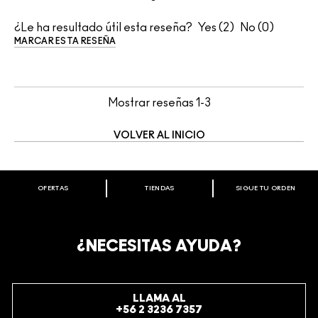
¿Le ha resultado útil esta reseña?
2
0
MARCAR ESTA RESEÑA
Mostrar reseñas
1-3
VOLVER AL INICIO
OFERTAS
TIENDAS
SIGUE TU ORDEN
BIENVENIDO A M·A·C COSMETICS
CHILE.
REGÍSTRATE AHORA PARA RECIBIR INFORMACIÓN
¿NECESITAS AYUDA?
ESPECIAL
REGÍSTRATE
LLAMA AL
+56 2 3236 7357