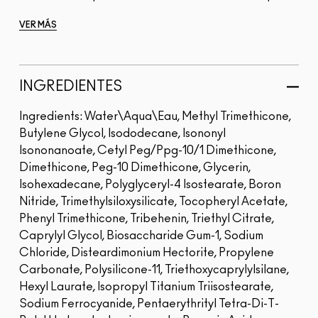
VER MÁS
INGREDIENTES
Ingredients: Water\Aqua\Eau, Methyl Trimethicone,
Butylene Glycol, Isododecane, Isononyl
Isononanoate, Cetyl Peg/Ppg-10/1 Dimethicone,
Dimethicone, Peg-10 Dimethicone, Glycerin,
Isohexadecane, Polyglyceryl-4 Isostearate, Boron
Nitride, Trimethylsiloxysilicate, Tocopheryl Acetate,
Phenyl Trimethicone, Tribehenin, Triethyl Citrate,
Caprylyl Glycol, Biosaccharide Gum-1, Sodium
Chloride, Disteardimonium Hectorite, Propylene
Carbonate, Polysilicone-11, Triethoxycaprylylsilane,
Hexyl Laurate, Isopropyl Titanium Triisostearate,
Sodium Ferrocyanide, Pentaerythrityl Tetra-Di-T-