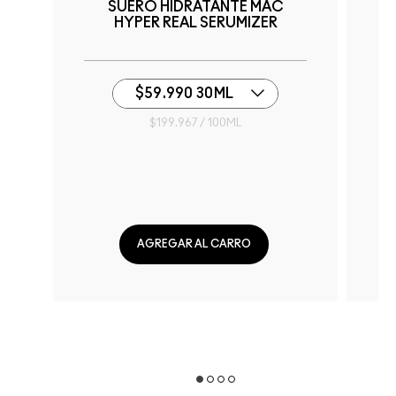
Y
SUERO HIDRATANTE MAC
C
HYPER REAL SERUMIZER
$59.990 30ML
$199.967 / 100ML
AGREGAR AL CARRO