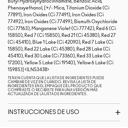
Butyl Hydroxyhydrocinnamate, Benzoic Acid,
Phenoxyethanol, [+/- Mica, Titanium Dioxide (Ci
77891), Iron Oxides (Ci 77491), Iron Oxides (Ci
77492), Iron Oxides (Ci 77499), Bismuth Oxychloride
(Ci 77163), Manganese Violet (Ci 77742), Red 6 (Ci
15850), Red 7 (Ci 15850), Red 21 (Ci 45380), Red 27
(Ci 45410), Blue 1 Lake (Ci 42090), Red 7 Lake (Ci
15850), Red 22 Lake (Ci 45380), Red 28 Lake (Ci
45410), Red 30 Lake (Ci 73360), Red 33 Lake (Ci
17200), Yellow 5 Lake (Ci 19140), Yellow 6 Lake (Ci
15985)]
ILN53438
TEN EN CUENTA QUE LA LISTA DE INGREDIENTES PUEDE
CAMBIAR DE VEZ EN CUANDO. REVISA LA LISTA DE
INGREDIENTES EN EL EMPAQUE DEL PRODUCTO QUE
COMPRASTE O RECIBISTE PARA UNA VERSIÓN MÁS
ACTUALIZADA DE LA LISTA DE INGREDIENTES.
INSTRUCCIONES DE USO