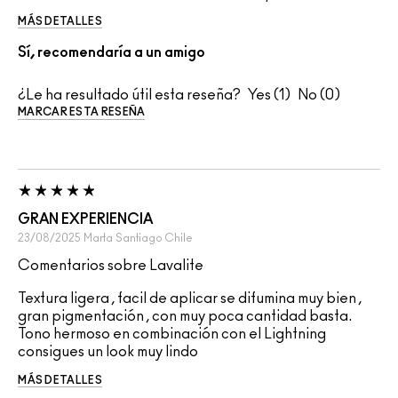
MÁS DETALLES
Sí, recomendaría a un amigo
¿Le ha resultado útil esta reseña?
1
0
MARCAR ESTA RESEÑA
GRAN EXPERIENCIA
23/08/2025
Marta
Santiago Chile
Comentarios sobre Lavalite
Textura ligera , facil de aplicar se difumina muy bien ,
gran pigmentación , con muy poca cantidad basta.
Tono hermoso en combinación con el Lightning
consigues un look muy lindo
MÁS DETALLES