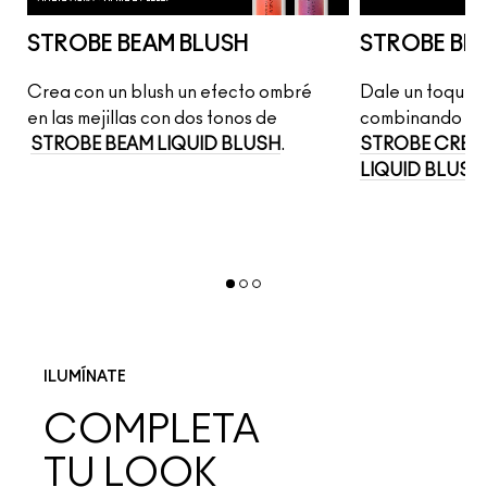
STROBE BEAM BLUSH
STROBE BE
Crea con un blush un efecto ombré 
Dale un toque e
AM
en las mejillas con dos tonos de
combinando
STROBE BEAM LIQUID BLUSH
.
STROBE CREA
LIQUID BLUSH
ILUMÍNATE
COMPLETA
TU LOOK