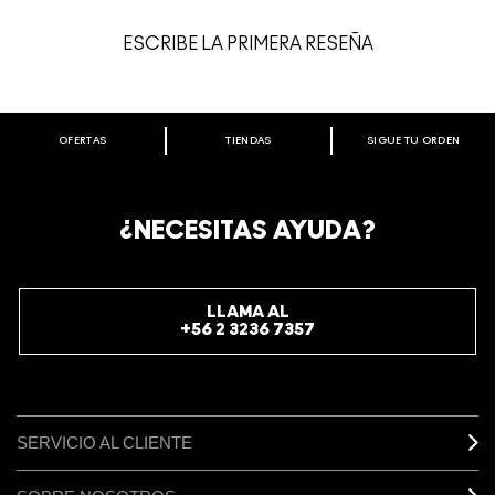
ESCRIBE LA PRIMERA RESEÑA
OFERTAS
TIENDAS
SIGUE TU ORDEN
BIENVENIDO A M·A·C COSMETICS
CHILE.
REGÍSTRATE AHORA PARA RECIBIR INFORMACIÓN
¿NECESITAS AYUDA?
ESPECIAL
REGÍSTRATE
LLAMA AL
+56 2 3236 7357
SERVICIO AL CLIENTE