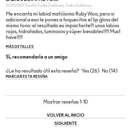
31/03/2017
Kari86
Tuxtla Gutiérrez, Tuxtla Gutiérrez,
Me encanta mi labial matiiiisimo Ruby Woo, pero si
adicional a eso le pones a toquecitos el lip gloss del
mismo tono: el resultado es impactante!!! unos labios
rojos, hidratados, luminosos y súper besables!!!!! Must
have!!!!!
MÁS DETALLES
Sí, recomendaría a un amigo
¿Le ha resultado útil esta reseña?
26
14
MARCAR ESTA RESEÑA
Mostrar reseñas
1-10
VOLVER AL INICIO
SIGUIENTE