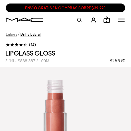
ENVÍO GRATIS EN COMPRAS SOBRE $39.990
0
Labios
/
Brillo Labial
14
LIPGLASS GLOSS
$838.387 / 100ML
$25.990
3.1ML