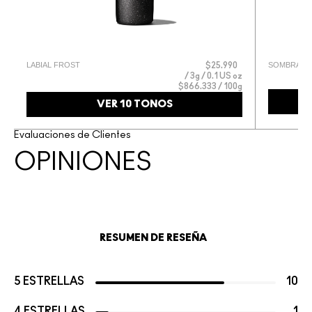
LABIAL FROST
SOMBRA DE
g
$25.990
g
3g / 0.1 US oz
$866.333 / 100g
VER 10 TONOS
Evaluaciones de Clientes
OPINIONES
RESUMEN DE RESEÑA
5 ESTRELLAS
10
4 ESTRELLAS
1