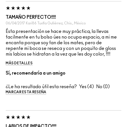
TAMAÑO PERFECTO!!!!
06/04/2017
Kari86
Tuxtla Gutiérrez, Chis., México
Ésta presentación se hace muy práctica, la llevas
facilmente en tu bolso úes no ocupa espacio, a mi me
encanta porque soy fan de los mates, pero de
repente mi boca se reseca y con un poquito de gloss
mis labios se hidratan a la vez que les doy color, !!!!
MÁS DETALLES
Sí, recomendaría a un amigo
¿Le ha resultado útil esta reseña?
4
0
MARCAR ESTA RESEÑA
LABIOS DE IMPACTO!!!!