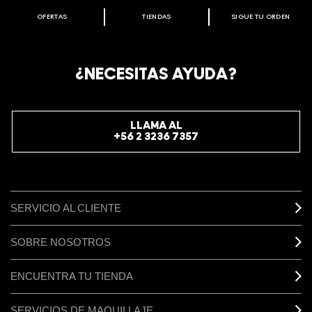
OFERTAS
TIENDAS
SIGUE TU ORDEN
BIENVENIDO A M·A·C COSMETICS
CHILE.
REGÍSTRATE AHORA PARA RECIBIR INFORMACIÓN
¿NECESITAS AYUDA?
ESPECIAL
REGÍSTRATE
LLAMA AL
+56 2 3236 7357
SERVICIO AL CLIENTE
SOBRE NOSOTROS
ENCUENTRA TU TIENDA
SERVICIOS DE MAQUILLAJE