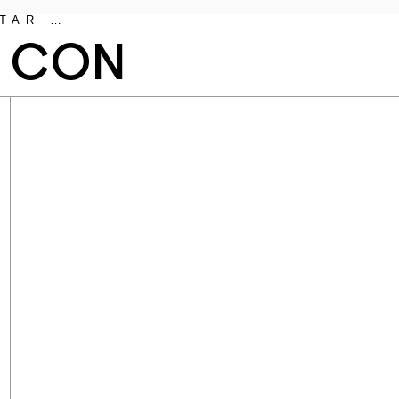
TAR …
N CON