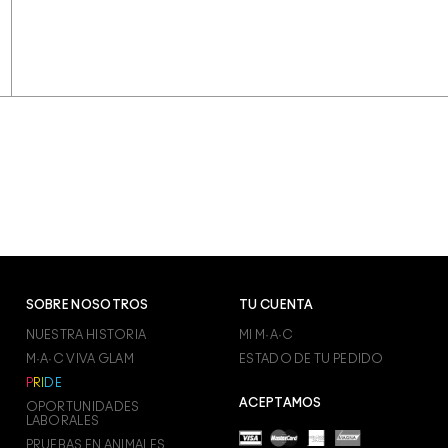
SOBRE NOSOTROS
TU CUENTA
NUESTRA HISTORIA
MI M·A·C
M·A·C VIVA GLAM
ESTADO DE TU PEDIDO
P
R
I
D
E
ACEPTAMOS
OPORTUNIDADES
LABORALES
PRUEBAS EN ANIMALES