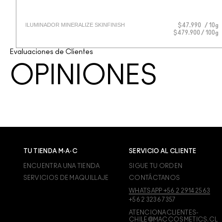
ILUMINADOR MINERALIZE SKINFINISH
$47.990
10g
$479.900 / 100g
Evaluaciones de Clientes
OPINIONES
TU TIENDA M·A·C
SERVICIO AL CLIENTE
ENCUENTRA UNA TIENDA
SIGUE TU ORDEN
SERVICIOS DE MAQUILLAJE
CONTÁCTANOS
WHATSAPP +56 2 2914 2563
+56 2 3236 7357
ATENCIONACLIENTES-
CHILE@MACCOSMETICS.CL