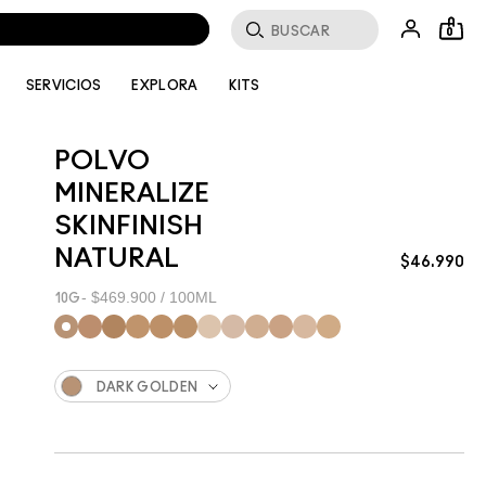
Buscar
0
SERVICIOS
EXPLORA
KITS
POLVO
MINERALIZE
SKINFINISH
NATURAL
$46.990
$469.900 / 100ML
10G
DARK GOLDEN