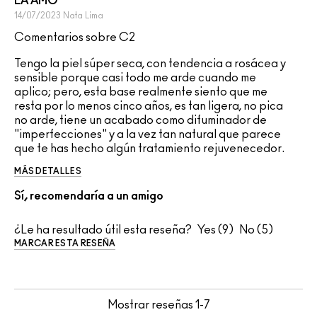
LA AMO
14/07/2023
Nata
Lima
Comentarios sobre C2
Tengo la piel súper seca, con tendencia a rosácea y
sensible porque casi todo me arde cuando me
aplico; pero, esta base realmente siento que me
resta por lo menos cinco años, es tan ligera, no pica
no arde, tiene un acabado como difuminador de
"imperfecciones" y a la vez tan natural que parece
que te has hecho algún tratamiento rejuvenecedor.
MÁS DETALLES
Sí, recomendaría a un amigo
¿Le ha resultado útil esta reseña?
9
5
MARCAR ESTA RESEÑA
Mostrar reseñas
1-7