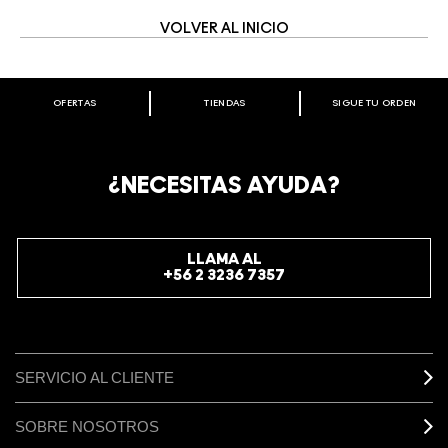
VOLVER AL INICIO
OFERTAS
TIENDAS
SIGUE TU ORDEN
BIENVENIDO A M·A·C COSMETICS
CHILE.
REGÍSTRATE AHORA PARA RECIBIR INFORMACIÓN
¿NECESITAS AYUDA?
ESPECIAL
REGÍSTRATE
LLAMA AL
+56 2 3236 7357
SERVICIO AL CLIENTE
SOBRE NOSOTROS