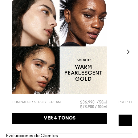
l
ILUMINADOR STROBE CREAM
PREP + PRI
$36.990
50ml
$73.980 / 100ml
l
VER 4 TONOS
Evaluaciones de Clientes