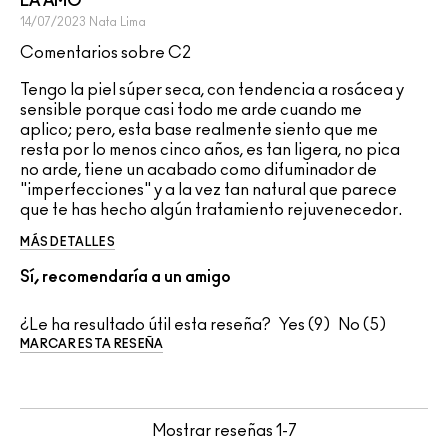
LA AMO
14/07/2023
Nata
Lima
Comentarios sobre C2
Tengo la piel súper seca, con tendencia a rosácea y
sensible porque casi todo me arde cuando me
aplico; pero, esta base realmente siento que me
resta por lo menos cinco años, es tan ligera, no pica
no arde, tiene un acabado como difuminador de
"imperfecciones" y a la vez tan natural que parece
que te has hecho algún tratamiento rejuvenecedor.
MÁS DETALLES
Sí, recomendaría a un amigo
¿Le ha resultado útil esta reseña?
9
5
MARCAR ESTA RESEÑA
Mostrar reseñas
1-7