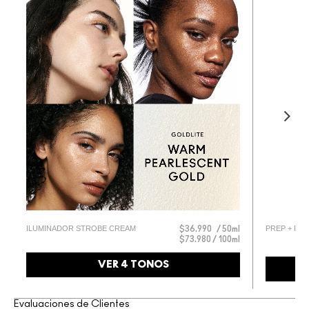
l
ILUMINADOR STROBE CREAM
PREP + PRI
$36.990
50ml
$73.980 / 100ml
l
VER 4 TONOS
Evaluaciones de Clientes