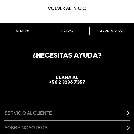
VOLVER AL INICIO
OFERTAS
TIENDAS
SIGUE TU ORDEN
BIENVENIDO A M·A·C COSMETICS
CHILE.
REGÍSTRATE AHORA PARA RECIBIR INFORMACIÓN
¿NECESITAS AYUDA?
ESPECIAL
REGÍSTRATE
LLAMA AL
+56 2 3236 7357
SERVICIO AL CLIENTE
SOBRE NOSOTROS