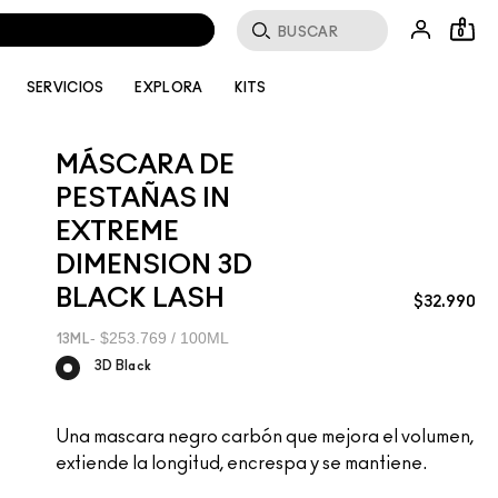
Buscar
0
SERVICIOS
EXPLORA
KITS
MÁSCARA DE
PESTAÑAS IN
EXTREME
DIMENSION 3D
BLACK LASH
$32.990
$253.769 / 100ML
13ML
3D Black
Una mascara negro carbón que mejora el volumen,
extiende la longitud, encrespa y se mantiene.