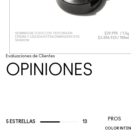
SOMBRA DE OJOS CON TEXTURA EN
$29.990
1.3g
CREMA Y LÍQUIDA EXTRA DIMENSION EYE
$2.306.923 / 100ml
SHADOW
Evaluaciones de Clientes
OPINIONES
PROS
5 ESTRELLAS
13
COLOR INTE