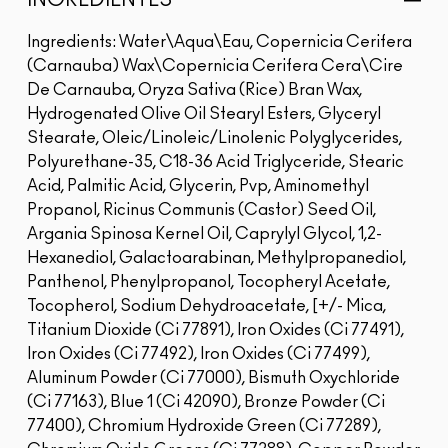
INGREDIENTES
Ingredients: Water\Aqua\Eau, Copernicia Cerifera
(Carnauba) Wax\Copernicia Cerifera Cera\Cire
De Carnauba, Oryza Sativa (Rice) Bran Wax,
Hydrogenated Olive Oil Stearyl Esters, Glyceryl
Stearate, Oleic/Linoleic/Linolenic Polyglycerides,
Polyurethane-35, C18-36 Acid Triglyceride, Stearic
Acid, Palmitic Acid, Glycerin, Pvp, Aminomethyl
Propanol, Ricinus Communis (Castor) Seed Oil,
Argania Spinosa Kernel Oil, Caprylyl Glycol, 1,2-
Hexanediol, Galactoarabinan, Methylpropanediol,
Panthenol, Phenylpropanol, Tocopheryl Acetate,
Tocopherol, Sodium Dehydroacetate, [+/- Mica,
Titanium Dioxide (Ci 77891), Iron Oxides (Ci 77491),
Iron Oxides (Ci 77492), Iron Oxides (Ci 77499),
Aluminum Powder (Ci 77000), Bismuth Oxychloride
(Ci 77163), Blue 1 (Ci 42090), Bronze Powder (Ci
77400), Chromium Hydroxide Green (Ci 77289),