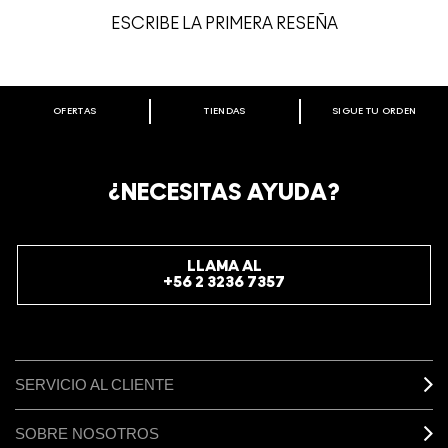
ESCRIBE LA PRIMERA RESEÑA
OFERTAS
TIENDAS
SIGUE TU ORDEN
BIENVENIDO A M·A·C COSMETICS
CHILE.
REGÍSTRATE AHORA PARA RECIBIR INFORMACIÓN
¿NECESITAS AYUDA?
ESPECIAL
REGÍSTRATE
LLAMA AL
+56 2 3236 7357
SERVICIO AL CLIENTE
SOBRE NOSOTROS