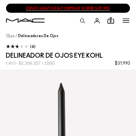
ENVÍO GRATIS EN COMPRAS SOBRE $39.990
0
Ojos
/
Delineadores De Ojos
4
DELINEADOR DE OJOS EYE KOHL
$2.206.207 / 100G
$31.990
1.45G