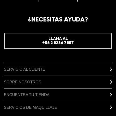
BIENVENIDO A M·A·C COSMETICS
CHILE.
REGÍSTRATE AHORA PARA RECIBIR INFORMACIÓN
¿NECESITAS AYUDA?
ESPECIAL
REGÍSTRATE
LLAMA AL
+56 2 3236 7357
SERVICIO AL CLIENTE
SOBRE NOSOTROS
ENCUENTRA TU TIENDA
SERVICIOS DE MAQUILLAJE