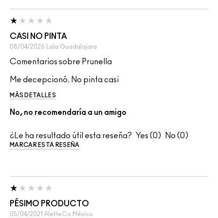
CASI NO PINTA
08/04/2026
Lala
Guadalajara
Comentarios sobre Prunella
Me decepcionó. No pinta casi
MÁS DETALLES
No, no recomendaría a un amigo
¿Le ha resultado útil esta reseña?
0
0
MARCAR ESTA RESEÑA
PÉSIMO PRODUCTO
05/04/2021
AleHeCo
México