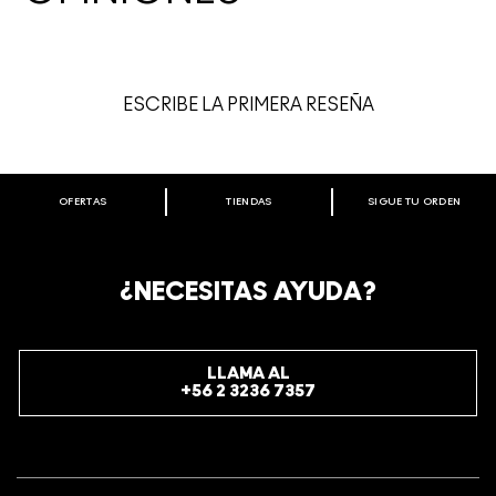
ESCRIBE LA PRIMERA RESEÑA
OFERTAS
TIENDAS
SIGUE TU ORDEN
BIENVENIDO A M·A·C COSMETICS
CHILE.
REGÍSTRATE AHORA PARA RECIBIR INFORMACIÓN
¿NECESITAS AYUDA?
ESPECIAL
REGÍSTRATE
LLAMA AL
+56 2 3236 7357