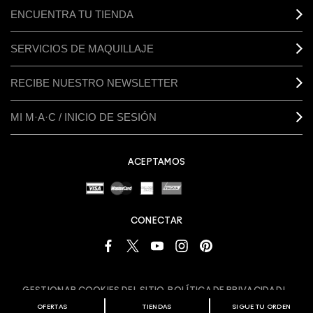
ENCUENTRA TU TIENDA
SERVICIOS DE MAQUILLAJE
RECIBE NUESTRO NEWSLETTER
MI M·A·C / INICIO DE SESIÓN
ACEPTAMOS
CONECTAR
GESTIONAR COOKIES DEL SITIO
POLÍTICA DE PRIVACIDAD
TÉRMINOS Y CONDICIONES
SOBRE FALSIFICACIONES
OFERTAS
TIENDAS
SIGUE TU ORDEN
© MAKE-UP ART COSMETICS. ALL WORLDWIDE RIGHTS RESERVED