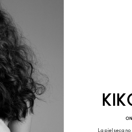
KIK
ON
La piel seca no 