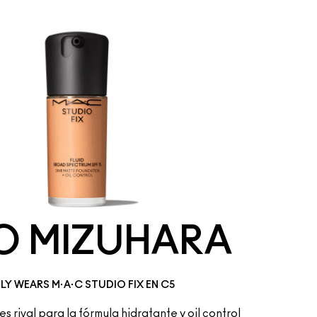
O MIZUHARA
LY WEARS M·A·C STUDIO FIX EN C5
es rival para la fórmula hidratante y oil control