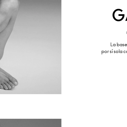
G
La base 
por sí sola 