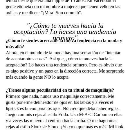
tenido desde que era una hippie de 15 años! En Facebook la
gente etiqueta con mi nombre a mujeres que tienen vello en las
axillas y me dicen: "¡Mira! Son como tú".
"¿Cómo te mueves hacia la
aceptación? Lo haces una tendencia
primero"
¿Cómo te sientes acerca de la nueva tendencia en la moda y
más allá?
Ahora, en el mundo de la moda hay una sensación de "intentar
de aceptar otras cosas". Así que, ¿cómo te mueves hacia la
aceptación? Lo haces una tendencia primero. Pero es obvio que
es algo positivo y un paso en la dirección correcta. Me sorprende
más cuando la gente NO lo acepta.
¿Tienes alguna peculiaridad en tu ritual de maquillaje?
Primero que nada, nunca uso maquillaje correctamente. Me
gusta ponerme delineador de ojos en los labios y a veces el
lipstick es bueno para los ojos. No creo que deba haber reglas.
Juego con mis cejas al estilo Frida. Uso M·A·C Carbon en ellas
y a veces las muevo al centro o hacia arriba. O me hago unas
cejas al estilo Siouxsie Sioux. ¡Yo creo que más es más! Mi look