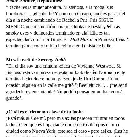
Blade Runner
, Replicantes:
"Rachel es la mujer absoluta. Misteriosa, a la moda, sus
hombreras… ¡el cabello! Y como en Cosmo, puedes pasar del
día a la noche cambiando de Rachel a Pris. Pris SIGUE
SIENDO una inspiración para mis looks de fiesta. ¡Pelucas,
smoky eyes y delineados terminado en ala! Ella es tan
espectacular com Tina Turner en
Mad Max
o la Princesa Leia. Y
termino pareciendo su hija ilegítima en la pista de baile".
Mrs. Lovett de
Sweeny Todd
:
"En el día soy una criatura gótica de Vivienne Westwod. Sí,
¡incluso esta vampiresa necesita un look de día! Normalmente
termino luciendo como un personaje de Tim Burton. En una
ocasión alguien en la calle me gritó "¡Beetlejuice!"… ¡me sentí
agradecida y encantanda! No podría pensar en un halago más
grande".
¿Cuál es el elemento clave de tu look?
¡Está más allá de mí, pero mis axilas parecen triunfar en todos
lados! Creo que es impactante que en estos tiempos en una
ciudad como Nueva York, este sea el caso - pero así es. ¡Las he