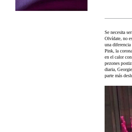
Se necesita ser
Olvídate, no e
una diferencia
Pink, la corona
en el calor co
pezones postiz
diaria, Georgi
parte más desl