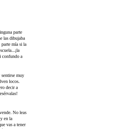
inguna parte
me las dibujaba
parte mía si la
scuela...¡la
si confundo a
y sentirse muy
elven locos.
ro decir a
esérvalas!
e vende. No leas
 y en la
que vas a tener