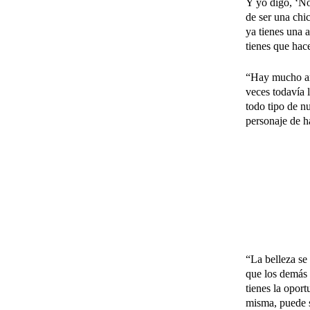
Y yo digo, ‘No
de ser una chi
ya tienes una 
tienes que hac
“Hay mucho art
veces todavía 
todo tipo de n
personaje de h
“La belleza se 
que los demás t
tienes la opor
misma, puede s