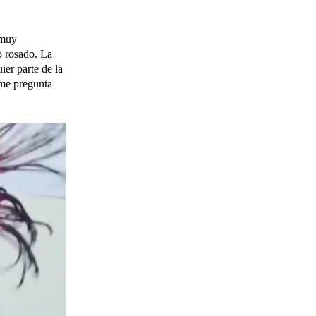
 muy
 o rosado. La
ier parte de la
e me pregunta