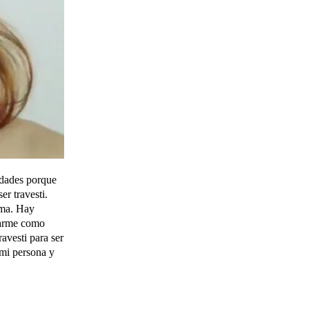
ridades porque
r travesti.
sma. Hay
llarme como
ravesti para ser
 mi persona y