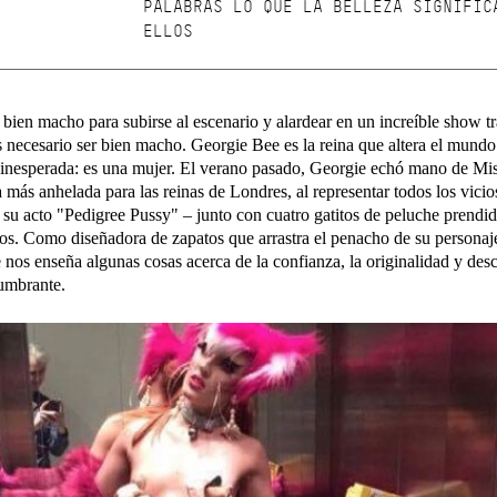
PALABRAS LO QUE LA BELLEZA SIGNIFIC
ELLOS
 bien macho para subirse al escenario y alardear en un increíble show tr
s necesario ser bien macho. Georgie Bee es la reina que altera el mundo 
 inesperada: es una mujer. El verano pasado, Georgie echó mano de Mis
 más anhelada para las reinas de Londres, al representar todos los vicio
n su acto "Pedigree Pussy" – junto con cuatro gatitos de peluche prendid
os. Como diseñadora de zapatos que arrastra el penacho de su personaje
e nos enseña algunas cosas acerca de la confianza, la originalidad y desc
umbrante.