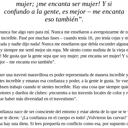
mujer; ¡me encanta ser mujer! Y si
confundo a la gente, es mejor – me encanta
eso también”.
nunca fue algo raro para mí. Nunca me enseñaron a avergonzarme de n
s increíble. Pasé por muchas fases – cuando tenía 16, ¡no tenía cejas y 
ada y nadie dijo nada! Nunca me enseñaron que debía esconder alguna 
 y siempre me sentí mejor sin ropa. Me siento como nudista de la vieja e
! Me gusta que la gente sepa que soy mujer; ¡me encanta ser mujer! Y 
ejor – me encanta eso también”.
 ser una travesti maravillosa es poder representarla de manera increíble 
ntes increíble y emanas esa confianza y poder, a la gente le gusta. Se vu
buen trabajo cuando te sientes increíble. Hay una cosa que siempre quie
tores y dueños de clubes: ¡encuentra a tus travestis locales de color y r
ue haber más diversidad en el travestismo”.
nfianza nace de ser consciente del entorno y estar alerta de lo que se t
ue te dicen: ‘¡La confianza en el cuerpo es todo! ¡Volvieron las curvas!’
na hay una dieta. Si lees porquería en conflicto como esa, por supuesto 