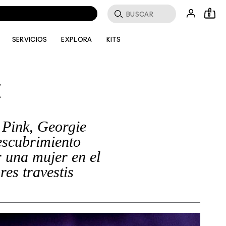
Buscar
0
SERVICIOS
EXPLORA
KITS
 Pink, Georgie
escubrimiento
r una mujer en el
res travestis