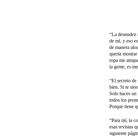
“La desnudez 
de mí, y eso e
de manera aloc
quería mostrar
ropa me atrapa
la gente, es m
“El secreto de
bien. Si te sie
Solo haces un 
todos los promo
Porque tiene q
“Para mí, la co
esas revistas q
siguiente pági