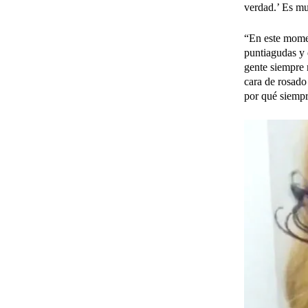
verdad.’ Es mu
“En este momen
puntiagudas y d
gente siempre m
cara de rosado 
por qué siempr