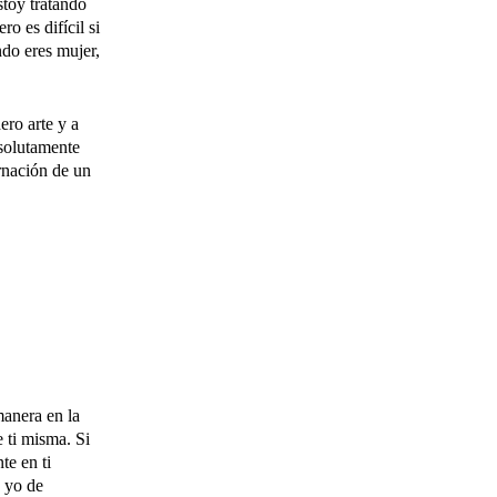
stoy tratando
o es difícil si
ndo eres mujer,
ero arte y a
bsolutamente
arnación de un
manera en la
e ti misma. Si
te en ti
 yo de