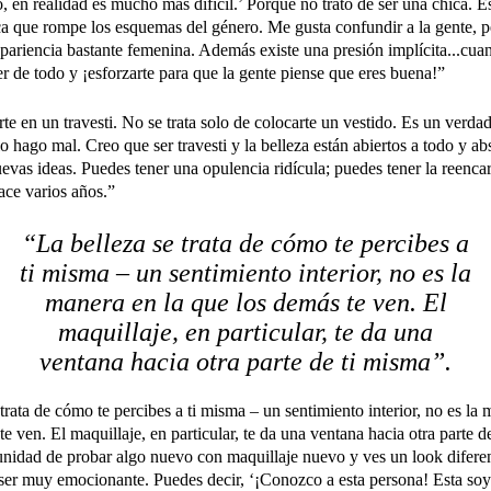
, en realidad es mucho más difícil.’ Porque no trato de ser una chica. E
ca que rompe los esquemas del género. Me gusta confundir a la gente, per
apariencia bastante femenina. Además existe una presión implícita...cua
er de todo y ¡esforzarte para que la gente piense que eres buena!”
e en un travesti. No se trata solo de colocarte un vestido. Es un verdad
lo hago mal. Creo que ser travesti y la belleza están abiertos a todo y a
uevas ideas. Puedes tener una opulencia ridícula; puedes tener la reenc
ace varios años.”
“La belleza se trata de cómo te percibes a
ti misma – un sentimiento interior, no es la
manera en la que los demás te ven. El
maquillaje, en particular, te da una
ventana hacia otra parte de ti misma”.
trata de cómo te percibes a ti misma – un sentimiento interior, no es la 
e ven. El maquillaje, en particular, te da una ventana hacia otra parte d
tunidad de probar algo nuevo con maquillaje nuevo y ves un look diferen
er muy emocionante. Puedes decir, ‘¡Conozco a esta persona! Esta soy