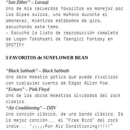
“Sun Zither” – Laraaji
Uno de mis recuerdos favoritos es manejar por
los Alpes suizos, una mañana durante el
amanecer, mientras estábamos de gira,
escuchando este tema.
– Escucha la lista de reproducción completa
de Logan Takahashi de Teengirl Fantasy en
SPOTIFY
5 FAVORITOS de SUNFLOWER BEAN
“Black Sabbath” – Black Sabbath
Una obra maestra gótica que puede rivalizar
con cualquier cuento de Edgar Allan Poe.
“Echoes” – Pink Floyd
Una de las obras maestras olvidadas del rock
clásico.
“Air Conditioning” – DIIV
Una canción clásica, de una banda clásica. Es
la mejor canción... el "Free Bird" del rock
indie... "¡¡¡¡¡Pon Air Conditioning!!!!!”