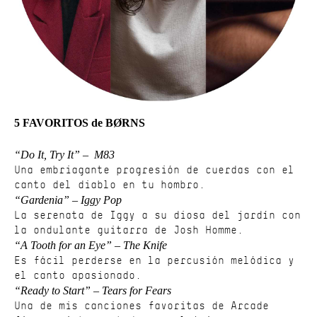
5 FAVORITOS de BØRNS
“Do It, Try It” – M83
Una embriagante progresión de cuerdas con el
canto del diablo en tu hombro.
“Gardenia” – Iggy Pop
La serenata de Iggy a su diosa del jardín con
la ondulante guitarra de Josh Homme.
“A Tooth for an Eye” – The Knife
Es fácil perderse en la percusión melódica y
el canto apasionado.
“Ready to Start” – Tears for Fears
Una de mis canciones favoritas de Arcade