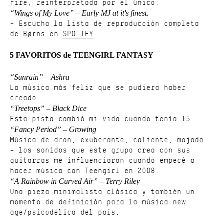
fire, reinterpretada por el único.
“Wings of My Love” – Early MJ at it's finest.
– Escucha la lista de reproducción completa
de Børns en
SPOTIFY
5 FAVORITOS de TEENGIRL FANTASY
“Sunrain” – Ashra
La música más feliz que se pudiera haber
creado.
“Treetops” – Black Dice
Esta pista cambió mi vida cuando tenía 15.
“Fancy Period” – Growing
Música de dron, exuberante, caliente, mojada
– los sonidos que este grupo crea con sus
guitarras me influenciaron cuando empecé a
hacer música con Teengirl en 2008.
“A Rainbow in Curved Air” – Terry Riley
Una pieza minimalista clásica y también un
momento de definición para la música new
age/psicodélica del país.