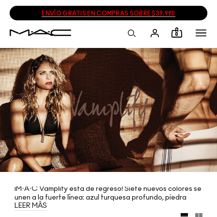
ENVÍO GRATIS EN COMPRAS SOBRE $39.990
0
¡M·A·C Vamplify está de regreso! Siete nuevos colores se
unen a la fuerte línea: azul turquesa profundo, piedra
LEER MÁS
ahumada, color bígaro perfecto, ciruela profundo,
morado-azul real, rosa oscuro y rojo intenso auténtico,