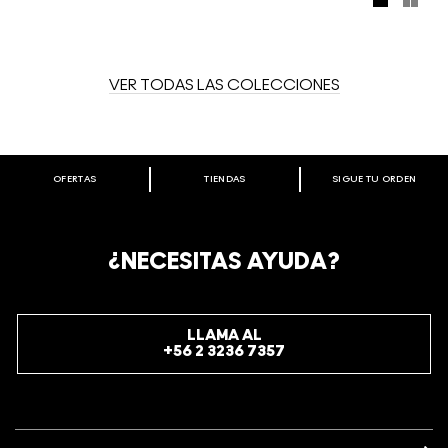
cada uno cubre los labios con ese mismo brillo
insuperable. Ahora el look Vamplify está más en boga que
nunca.
VER TODAS LAS COLECCIONES
OFERTAS
TIENDAS
SIGUE TU ORDEN
BIENVENIDO A M·A·C COSMETICS
CHILE.
REGÍSTRATE AHORA PARA RECIBIR INFORMACIÓN
¿NECESITAS AYUDA?
ESPECIAL
REGÍSTRATE
LLAMA AL
+56 2 3236 7357