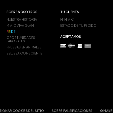
SOBRE NOSOTROS
TU CUENTA
NUESTRA HISTORIA
MI M·A·C
M·A·C VIVA GLAM
ESTADO DE TU PEDIDO
P
R
I
D
E
ACEPTAMOS
OPORTUNIDADES
LABORALES
PRUEBAS EN ANIMALES
BELLEZA CONSCIENTE
TIONAR COOKIES DEL SITIO
SOBRE FALSIFICACIONES
© MAKE