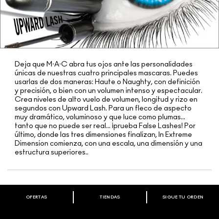
Deja que M∙A∙C abra tus ojos ante las personalidades
únicas de nuestras cuatro principales mascaras. Puedes
usarlas de dos maneras: Haute o Naughty, con definición
y precisión, o bien con un volumen intenso y espectacular.
Crea niveles de alto vuelo de volumen, longitud y rizo en
segundos con Upward Lash. Para un fleco de aspecto
muy dramático, voluminoso y que luce como plumas...
tanto que no puede ser real... ¡prueba False Lashes! Por
último, donde las tres dimensiones finalizan, In Extreme
Dimension comienza, con una escala, una dimensión y una
estructura superiores..
OFERTAS
TIENDAS
SIGUE TU ORDEN
BIENVENIDO A M·A·C COSMETICS
CHILE.