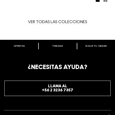
lleno de glitter. Cada centavo de las ventas de productos
VIVA GLAM se destina a ayudar a mujeres, hombres y
niños que viven con VIH/SIDA. Sólo disponible en tiendas
M∙A∙C y en línea.
VER TODAS LAS COLECCIONES
OFERTAS
TIENDAS
SIGUE TU ORDEN
BIENVENIDO A M·A·C COSMETICS
CHILE.
REGÍSTRATE AHORA PARA RECIBIR INFORMACIÓN
¿NECESITAS AYUDA?
ESPECIAL
REGÍSTRATE
LLAMA AL
+56 2 3236 7357