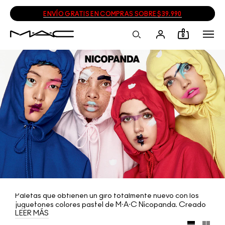
ENVÍO GRATIS EN COMPRAS SOBRE $39.990
0
Paletas que obtienen un giro totalmente nuevo con los
juguetones colores pastel de M∙A∙C Nicopanda. Creado
LEER MÁS
por el ícono de moda, Nicola Formichetti, la marca
irreverente con sede en Nueva York, que une el punk