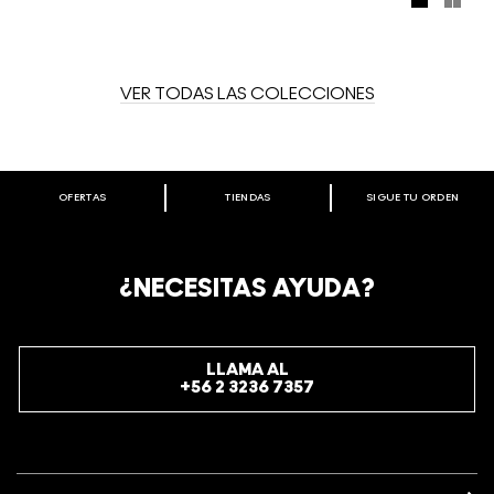
moderno con el tierno funk kawaii. Experimenta con tres
paletas de ojos y mejillas con un panda grabado en el
polvo y las brochas coronadas con un Nicopanda – u opta
por un efecto más loco con las pestañas gráficas y los
adornos de Nicopanda.
VER TODAS LAS COLECCIONES
OFERTAS
TIENDAS
SIGUE TU ORDEN
BIENVENIDO A M·A·C COSMETICS
CHILE.
REGÍSTRATE AHORA PARA RECIBIR INFORMACIÓN
¿NECESITAS AYUDA?
ESPECIAL
REGÍSTRATE
LLAMA AL
+56 2 3236 7357