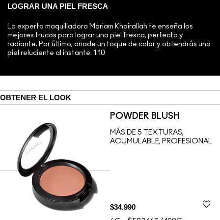
LOGRAR UNA PIEL FRESCA
La experta maquilladora Mariam Khairallah te enseña los
mejores trucos para lograr una piel fresca, perfecta y
radiante. Por último, añade un toque de color y obtendrás una
piel reluciente al instante. 1:10
OBTENER EL LOOK
POWDER BLUSH
MÁS DE 5 TEXTURAS,
ACUMULABLE, PROFESIONAL
$34.990