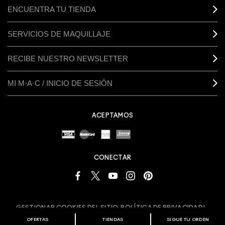
ENCUENTRA TU TIENDA
SERVICIOS DE MAQUILLAJE
RECIBE NUESTRO NEWSLETTER
MI M·A·C / INICIO DE SESIÓN
ACEPTAMOS
CONECTAR
GESTIONAR COOKIES DEL SITIO
POLÍTICA DE PRIVACIDAD
TÉRMINOS Y CONDICIONES
SOBRE FALSIFICACIONES
OFERTAS
TIENDAS
SIGUE TU ORDEN
© MAKE-UP ART COSMETICS. ALL WORLDWIDE RIGHTS RESERVED