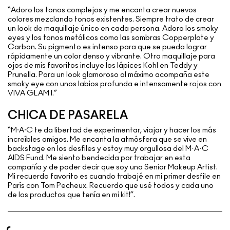
“Adoro los tonos complejos y me encanta crear nuevos
colores mezclando tonos existentes. Siempre trato de crear
un look de maquillaje único en cada persona. Adoro los smoky
eyes y los tonos metálicos como las sombras Copperplate y
Carbon. Su pigmento es intenso para que se pueda lograr
rápidamente un color denso y vibrante. Otro maquillaje para
ojos de mis favoritos incluye los lápices Kohl en Teddy y
Prunella. Para un look glamoroso al máximo acompaña este
smoky eye con unos labios profunda e intensamente rojos con
VIVA GLAM I.”
CHICA DE PASARELA
“M∙A∙C te da libertad de experimentar, viajar y hacer los más
increíbles amigos. Me encanta la atmósfera que se vive en
backstage en los desfiles y estoy muy orgullosa del M·A·C
AIDS Fund. Me siento bendecida por trabajar en esta
compañía y de poder decir que soy una Senior Makeup Artist.
Mi recuerdo favorito es cuando trabajé en mi primer desfile en
París con Tom Pecheux. Recuerdo que usé todos y cada uno
de los productos que tenía en mi kit!”.