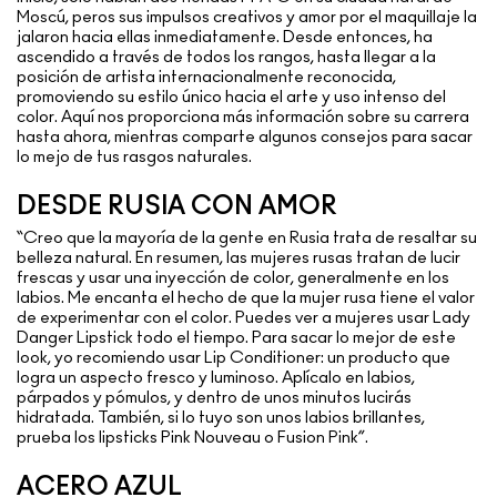
Moscú, peros sus impulsos creativos y amor por el maquillaje la
jalaron hacia ellas inmediatamente. Desde entonces, ha
ascendido a través de todos los rangos, hasta llegar a la
posición de artista internacionalmente reconocida,
promoviendo su estilo único hacia el arte y uso intenso del
color. Aquí nos proporciona más información sobre su carrera
hasta ahora, mientras comparte algunos consejos para sacar
lo mejo de tus rasgos naturales.
DESDE RUSIA CON AMOR
“Creo que la mayoría de la gente en Rusia trata de resaltar su
belleza natural. En resumen, las mujeres rusas tratan de lucir
frescas y usar una inyección de color, generalmente en los
labios. Me encanta el hecho de que la mujer rusa tiene el valor
de experimentar con el color. Puedes ver a mujeres usar Lady
Danger Lipstick todo el tiempo. Para sacar lo mejor de este
look, yo recomiendo usar Lip Conditioner: un producto que
logra un aspecto fresco y luminoso. Aplícalo en labios,
párpados y pómulos, y dentro de unos minutos lucirás
hidratada. También, si lo tuyo son unos labios brillantes,
prueba los lipsticks Pink Nouveau o Fusion Pink”.
ACERO AZUL