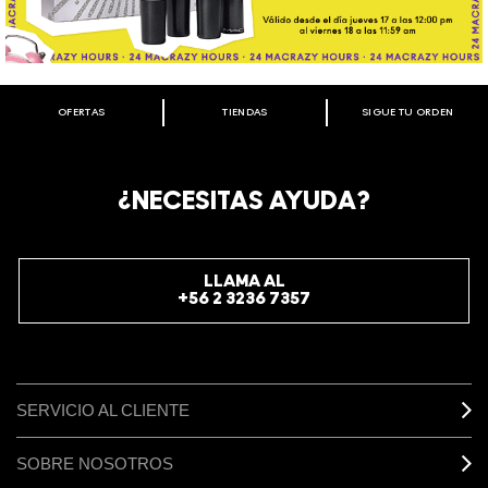
OFERTAS
TIENDAS
SIGUE TU ORDEN
BIENVENIDO A M·A·C COSMETICS
CHILE.
REGÍSTRATE AHORA PARA RECIBIR INFORMACIÓN
¿NECESITAS AYUDA?
ESPECIAL
REGÍSTRATE
LLAMA AL
+56 2 3236 7357
SERVICIO AL CLIENTE
SOBRE NOSOTROS