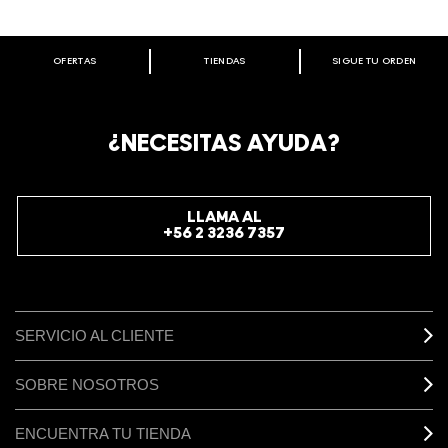
OFERTAS
TIENDAS
SIGUE TU ORDEN
BIENVENIDO A M·A·C COSMETICS
CHILE.
REGÍSTRATE AHORA PARA RECIBIR INFORMACIÓN
¿NECESITAS AYUDA?
ESPECIAL
REGÍSTRATE
LLAMA AL
+56 2 3236 7357
SERVICIO AL CLIENTE
SOBRE NOSOTROS
ENCUENTRA TU TIENDA