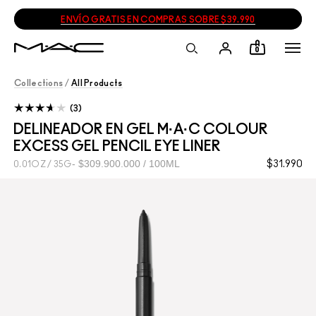
ENVÍO GRATIS EN COMPRAS SOBRE $39.990
0
Collections
/
All Products
3
DELINEADOR EN GEL M·A·C COLOUR
EXCESS GEL PENCIL EYE LINER
$309.900.000 / 100ML
$31.990
0.01OZ / 35G