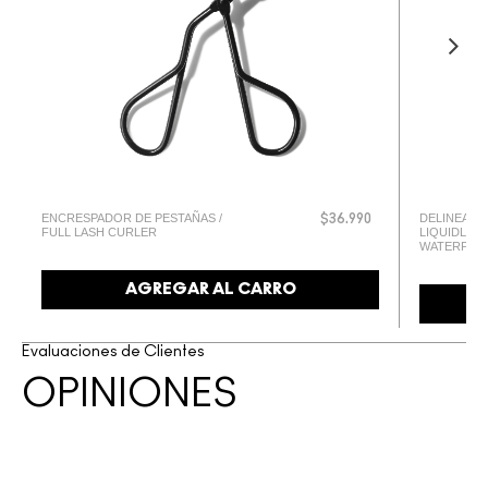
ENCRESPADOR DE PESTAÑAS /
DELINEADO
$36.990
FULL LASH CURLER
LIQUIDLAS
WATERPRO
AGREGAR AL CARRO
Evaluaciones de Clientes
OPINIONES