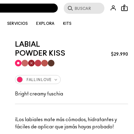
Buscar
0
SERVICIOS
EXPLORA
KITS
LABIAL
POWDER KISS
$29.990
FALL IN LOVE
Bright creamy fuschia
¡Los labiales mate más cómodos, hidratantes y
fáciles de aplicar que jamás hayas probado!