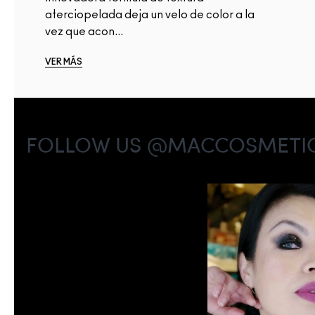
aterciopelada deja un velo de color a la
vez que acon...
VER MÁS